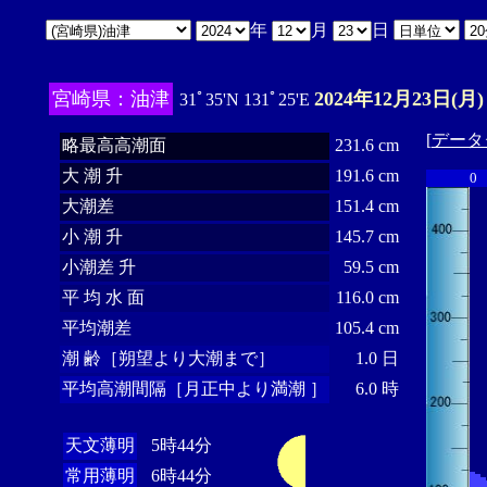
年
月
日
宮崎県：油津
2024年12月23日(月)
31ﾟ35'N 131ﾟ25'E
[
データ
略最高高潮面
231.6 cm
大 潮 升
191.6 cm
0
大潮差
151.4 cm
小 潮 升
145.7 cm
小潮差 升
59.5 cm
平 均 水 面
116.0 cm
平均潮差
105.4 cm
潮 齢［朔望より大潮まで］
1.0 日
平均高潮間隔［月正中より満潮 ］
6.0 時
天文薄明
5時44分
常用薄明
6時44分