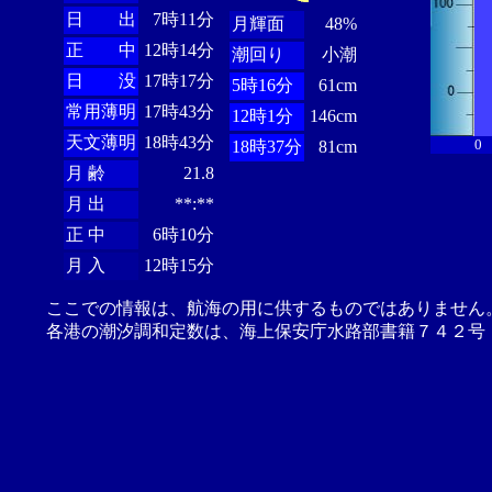
日 出
7時11分
月輝面
48%
正 中
12時14分
潮回り
小潮
日 没
17時17分
5時16分
61cm
常用薄明
17時43分
12時1分
146cm
天文薄明
18時43分
0
18時37分
81cm
月 齢
21.8
月 出
**:**
正 中
6時10分
月 入
12時15分
ここでの情報は、航海の用に供するものではありません
各港の潮汐調和定数は、海上保安庁水路部書籍７４２号