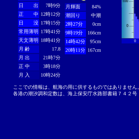
日 出
7時9分
月輝面
84%
正 中
12時12分
潮回り
中潮
日 没
17時15分
2時27分
0cm
常用薄明
17時41分
9時19分
166cm
天文薄明
18時41分
0
14時42分
95cm
月 齢
17.8
20時11分
167cm
月 出
21時7分
正 中
3時18分
月 入
10時24分
ここでの情報は、航海の用に供するものではありません
各港の潮汐調和定数は、海上保安庁水路部書籍７４２号