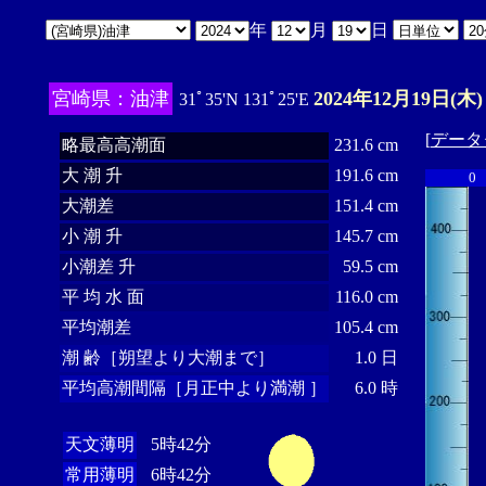
年
月
日
宮崎県：油津
2024年12月19日(木)
31ﾟ35'N 131ﾟ25'E
[
データ
略最高高潮面
231.6 cm
大 潮 升
191.6 cm
0
大潮差
151.4 cm
小 潮 升
145.7 cm
小潮差 升
59.5 cm
平 均 水 面
116.0 cm
平均潮差
105.4 cm
潮 齢［朔望より大潮まで］
1.0 日
平均高潮間隔［月正中より満潮 ］
6.0 時
天文薄明
5時42分
常用薄明
6時42分