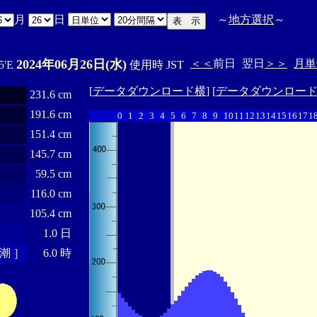
月
日
～
地方選択
～
2024年06月26日(水)
＜＜
前日
翌日
＞＞
月単
5'E
使用時 JST
[
データダウンロード横
] [
データダウンロー
231.6 cm
191.6 cm
0
1
2
3
4
5
6
7
8
9
10
11
12
13
14
15
16
17
1
151.4 cm
145.7 cm
59.5 cm
116.0 cm
105.4 cm
1.0 日
潮 ］
6.0 時