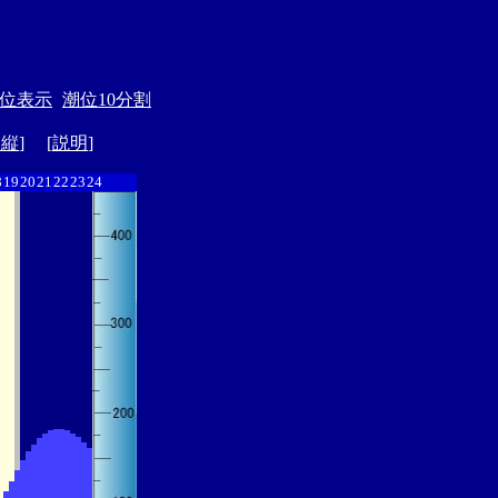
位表示
潮位10分割
ド縦
] [
説明
]
8
19
20
21
22
23
24