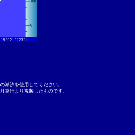
8
19
20
21
22
23
24
の潮汐を使用してください。
月発行より複製したものです。