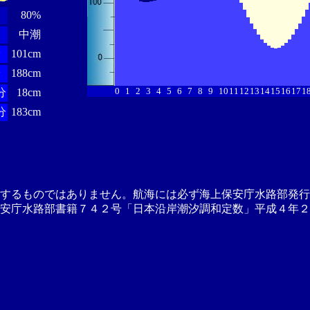
80%
中潮
分
101cm
分
188cm
0
1
2
3
4
5
6
7
8
9
10
11
12
13
14
15
16
17
1
分
18cm
分
183cm
供するものではありません。航海には必ず海上保安庁水路部発行
安庁水路部書籍７４２号「日本沿岸潮汐調和定数」平成４年２