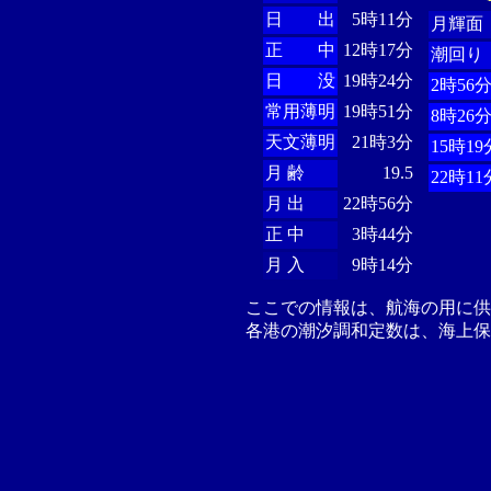
日 出
5時11分
月輝面
正 中
12時17分
潮回り
日 没
19時24分
2時56
常用薄明
19時51分
8時26
天文薄明
21時3分
15時19
月 齢
19.5
22時11
月 出
22時56分
正 中
3時44分
月 入
9時14分
ここでの情報は、航海の用に
各港の潮汐調和定数は、海上保