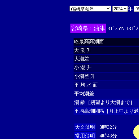
年
宮崎県：油津
31ﾟ35'N 131ﾟ2
略最高高潮面
大 潮 升
大潮差
小 潮 升
小潮差 升
平 均 水 面
平均潮差
潮 齢［朔望より大潮まで］
平均高潮間隔［月正中より満
天文薄明
3時32分
常用薄明
4時43分