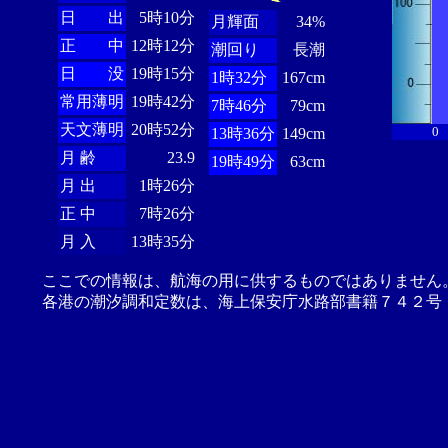
日 出
5時10分
月輝面
34%
正 中
12時12分
潮回り
長潮
日 没
19時15分
1時32分
167cm
常用薄明
19時42分
7時46分
79cm
天文薄明
20時52分
0
13時36分
149cm
月 齢
23.9
19時49分
63cm
月 出
1時26分
正 中
7時26分
月 入
13時35分
ここでの情報は、航海の用に供するものではありません
各港の潮汐調和定数は、海上保安庁水路部書籍７４２号