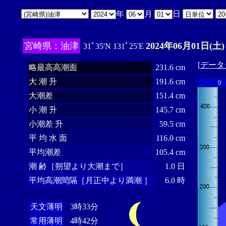
年
月
日
宮崎県：油津
2024年06月01日(土)
31ﾟ35'N 131ﾟ25'E
[
データ
略最高高潮面
231.6 cm
大 潮 升
191.6 cm
0
大潮差
151.4 cm
小 潮 升
145.7 cm
小潮差 升
59.5 cm
平 均 水 面
116.0 cm
平均潮差
105.4 cm
潮 齢［朔望より大潮まで］
1.0 日
平均高潮間隔［月正中より満潮 ］
6.0 時
天文薄明
3時33分
常用薄明
4時42分