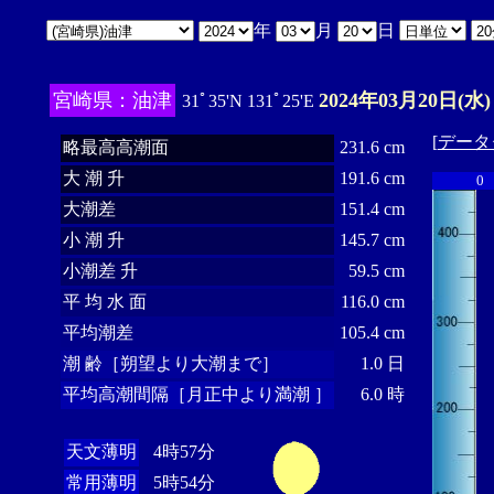
年
月
日
宮崎県：油津
2024年03月20日(水)
31ﾟ35'N 131ﾟ25'E
[
データ
略最高高潮面
231.6 cm
大 潮 升
191.6 cm
0
大潮差
151.4 cm
小 潮 升
145.7 cm
小潮差 升
59.5 cm
平 均 水 面
116.0 cm
平均潮差
105.4 cm
潮 齢［朔望より大潮まで］
1.0 日
平均高潮間隔［月正中より満潮 ］
6.0 時
天文薄明
4時57分
常用薄明
5時54分