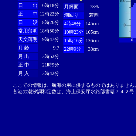
日 出
6時18分
月輝面
78%
正 中
12時22分
潮回り
若潮
日 没
18時26分
4時48分
145cm
常用薄明
18時50分
10時23分
105cm
天文薄明
19時47分
0
15時16分
136cm
月 齢
9.7
22時9分
38cm
月 出
13時52分
正 中
21時9分
月 入
3時42分
ここでの情報は、航海の用に供するものではありません
各港の潮汐調和定数は、海上保安庁水路部書籍７４２号