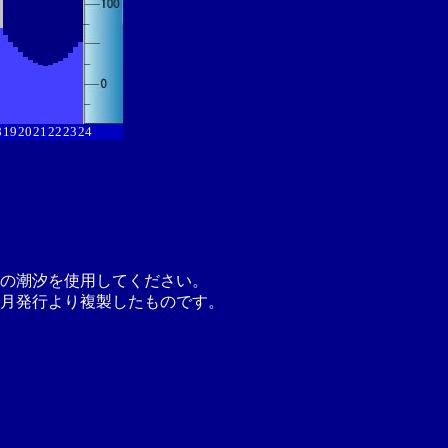
8
19
20
21
22
23
24
の潮汐を使用してください。
月発行より複製したものです。