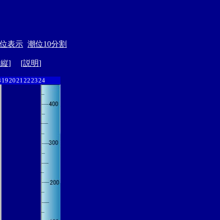
位表示
潮位10分割
ド縦
] [
説明
]
8
19
20
21
22
23
24