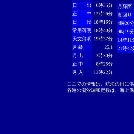
日 出
6時35分
月輝面
正 中
12時26分
潮回り
日 没
18時16分
4時20
常用薄明
18時40分
9時19
天文薄明
19時37分
14時11
月 齢
25.1
21時42
月 出
3時30分
正 中
8時25分
月 入
13時22分
ここでの情報は、航海の用に
各港の潮汐調和定数は、海上保