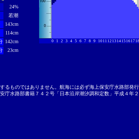
24%
若潮
分
143cm
分
114cm
0
1
2
3
4
5
6
7
8
9
10
11
12
13
14
15
16
17
1
分
142cm
分
23cm
供するものではありません。航海には必ず海上保安庁水路部発行
安庁水路部書籍７４２号「日本沿岸潮汐調和定数」平成４年２