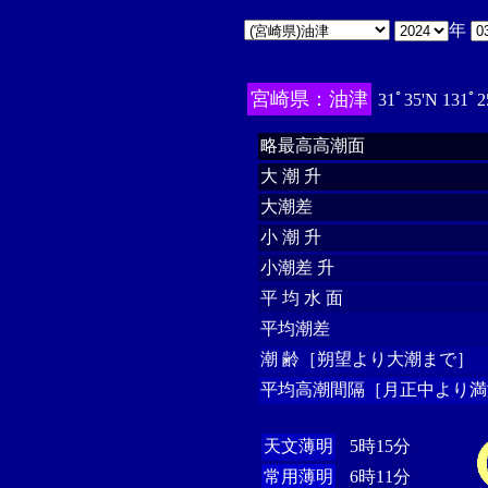
年
宮崎県：油津
31ﾟ35'N 131ﾟ2
略最高高潮面
大 潮 升
大潮差
小 潮 升
小潮差 升
平 均 水 面
平均潮差
潮 齢［朔望より大潮まで］
平均高潮間隔［月正中より満
天文薄明
5時15分
常用薄明
6時11分