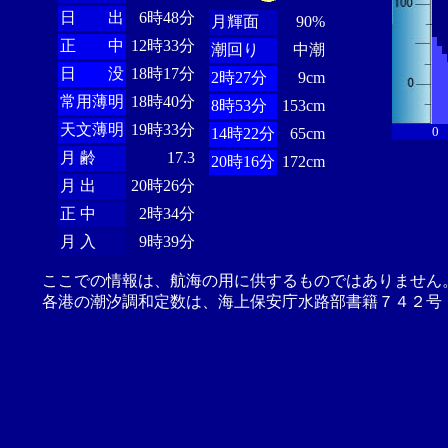
日 出
6時48分
月輝面
90%
正 中
12時33分
潮回り
中潮
日 没
18時17分
2時27分
9cm
常用薄明
18時40分
8時53分
153cm
天文薄明
19時33分
0
14時22分
65cm
月 齢
17.3
20時16分
172cm
月 出
20時26分
正 中
2時34分
月 入
9時39分
ここでの情報は、航海の用に供するものではありません
各港の潮汐調和定数は、海上保安庁水路部書籍７４２号