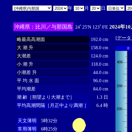
年
月
日
沖縄県：比川／与那国島
2024年1
24ﾟ25'N 123ﾟ0'E
[
データ
略最高高潮面
192.0 cm
大 潮 升
158.0 cm
0
大潮差
124.0 cm
小 潮 升
118.0 cm
小潮差 升
44.0 cm
平 均 水 面
96.0 cm
平均潮差
84.0 cm
潮 齢［朔望より大潮まで］
1.3 日
平均高潮間隔［月正中より満潮 ］
6.4 時
天文薄明
5時32分
常用薄明
6時25分