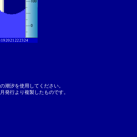
8
19
20
21
22
23
24
の潮汐を使用してください。
月発行より複製したものです。