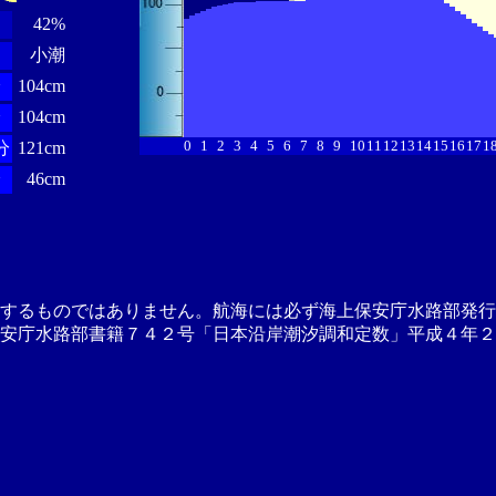
42%
小潮
分
104cm
分
104cm
0
1
2
3
4
5
6
7
8
9
10
11
12
13
14
15
16
17
1
分
121cm
分
46cm
供するものではありません。航海には必ず海上保安庁水路部発行
安庁水路部書籍７４２号「日本沿岸潮汐調和定数」平成４年２