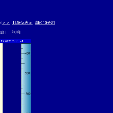
日
＞＞
月単位表示
潮位10分割
ド縦
] [
説明
]
8
19
20
21
22
23
24