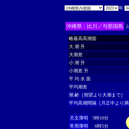
年
沖縄県：比川／与那国島
2
略最高高潮面
大 潮 升
大潮差
小 潮 升
小潮差 升
平 均 水 面
平均潮差
潮 齢［朔望より大潮まで］
平均高潮間隔［月正中より満
天文薄明
5時10分
常用薄明
6時5分