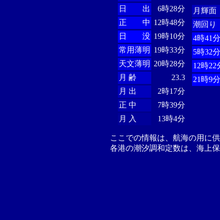
日 出
6時28分
月輝面
正 中
12時48分
潮回り
日 没
19時10分
4時41
常用薄明
19時33分
5時32
天文薄明
20時28分
12時22
月 齢
23.3
21時9
月 出
2時17分
正 中
7時39分
月 入
13時4分
ここでの情報は、航海の用に
各港の潮汐調和定数は、海上保