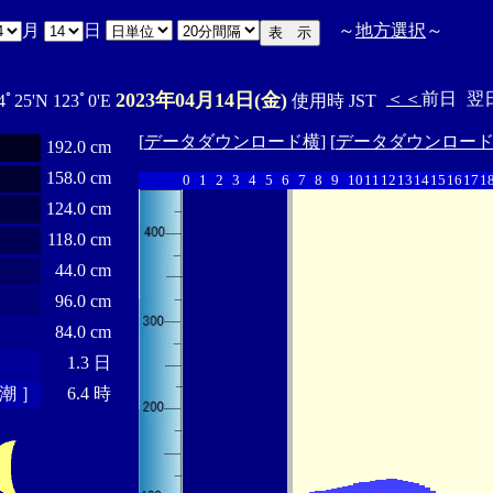
月
日
～
地方選択
～
2023年04月14日(金)
＜＜
前日
翌
4ﾟ25'N 123ﾟ0'E
使用時 JST
[
データダウンロード横
] [
データダウンロー
192.0 cm
158.0 cm
0
1
2
3
4
5
6
7
8
9
10
11
12
13
14
15
16
17
1
124.0 cm
118.0 cm
44.0 cm
96.0 cm
84.0 cm
1.3 日
潮 ］
6.4 時