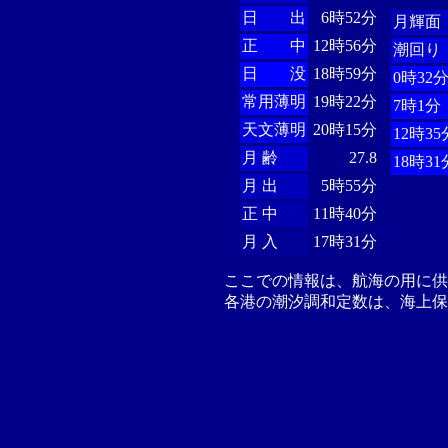
日 出
6時52分
月輝面
正 中
12時56分
潮回り
日 没
18時59分
0時32
常用薄明
19時22分
7時1分
天文薄明
20時15分
12時35
月 齢
27.8
18時31
月 出
5時55分
正 中
11時40分
月 入
17時31分
ここでの情報は、航海の用に
各港の潮汐調和定数は、海上保