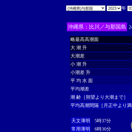
年
沖縄県：比川／与那国島
2
略最高高潮面
大 潮 升
大潮差
小 潮 升
小潮差 升
平 均 水 面
平均潮差
潮 齢［朔望より大潮まで］
平均高潮間隔［月正中より満
天文薄明
5時37分
常用薄明
6時30分