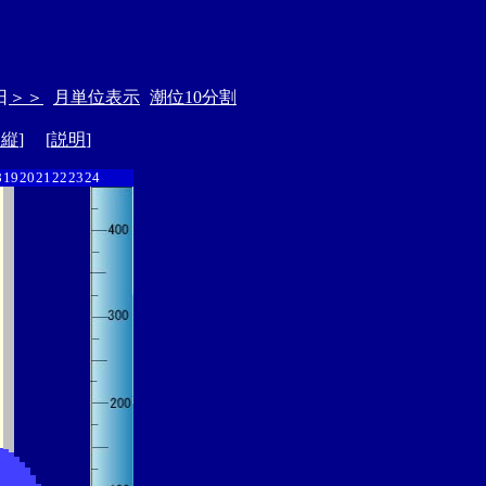
日
＞＞
月単位表示
潮位10分割
ド縦
] [
説明
]
8
19
20
21
22
23
24