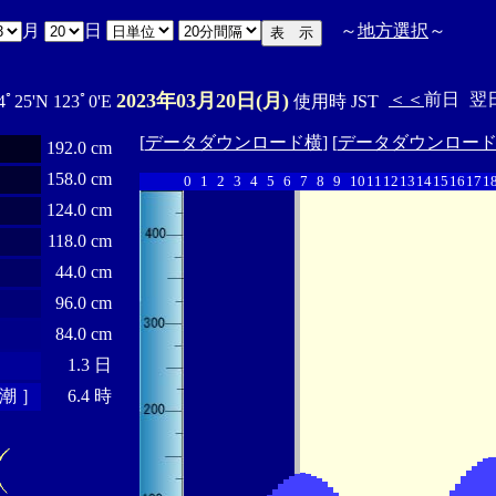
月
日
～
地方選択
～
2023年03月20日(月)
＜＜
前日
翌
4ﾟ25'N 123ﾟ0'E
使用時 JST
[
データダウンロード横
] [
データダウンロー
192.0 cm
158.0 cm
0
1
2
3
4
5
6
7
8
9
10
11
12
13
14
15
16
17
1
124.0 cm
118.0 cm
44.0 cm
96.0 cm
84.0 cm
1.3 日
潮 ］
6.4 時