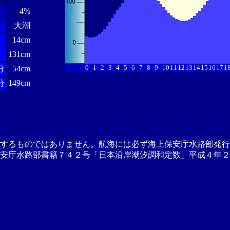
4%
大潮
分
14cm
131cm
0
1
2
3
4
5
6
7
8
9
10
11
12
13
14
15
16
17
1
分
54cm
分
149cm
供するものではありません。航海には必ず海上保安庁水路部発行
安庁水路部書籍７４２号「日本沿岸潮汐調和定数」平成４年２