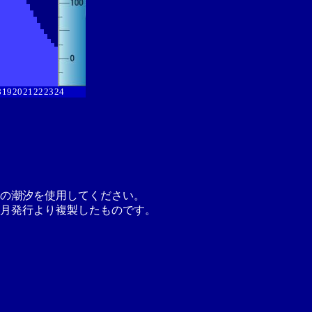
8
19
20
21
22
23
24
の潮汐を使用してください。
月発行より複製したものです。