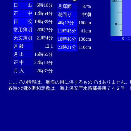
日 出
6時10分
月輝面
87%
正 中
12時54分
潮回り
中潮
日 没
19時39分
4時12分
160cm
常用薄明
20時3分
11時45分
41cm
天文薄明
21時4分
0
1
18時48分
138cm
月 齢
12.1
23時21分
110cm
月 出
16時55分
正 中
22時13分
月 入
2時37分
ここでの情報は、航海の用に供するものではありません。
各港の潮汐調和定数は、海上保安庁水路部書籍７４２号「