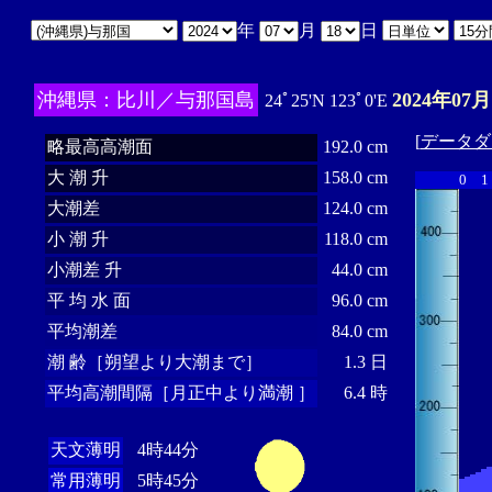
年
月
日
沖縄県：比川／与那国島
2024年07月
24ﾟ25'N 123ﾟ0'E
[
データダ
略最高高潮面
192.0 cm
大 潮 升
158.0 cm
0
1
大潮差
124.0 cm
小 潮 升
118.0 cm
小潮差 升
44.0 cm
平 均 水 面
96.0 cm
平均潮差
84.0 cm
潮 齢［朔望より大潮まで］
1.3 日
平均高潮間隔［月正中より満潮 ］
6.4 時
天文薄明
4時44分
常用薄明
5時45分