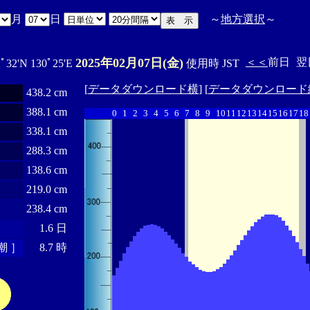
月
日
～
地方選択
～
2025年02月07日(金)
＜＜
前日
翌
2ﾟ32'N 130ﾟ25'E
使用時 JST
[
データダウンロード横
] [
データダウンロード
438.2 cm
388.1 cm
0
1
2
3
4
5
6
7
8
9
10
11
12
13
14
15
16
17
18
338.1 cm
288.3 cm
138.6 cm
219.0 cm
238.4 cm
1.6 日
潮 ］
8.7 時