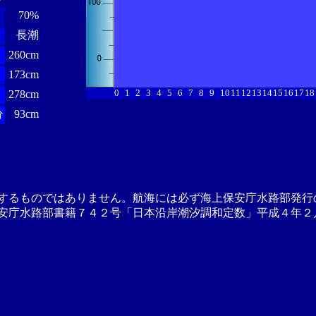
70%
長潮
260cm
173cm
0
1
2
3
4
5
6
7
8
9
10
11
12
13
14
15
16
17
18
278cm
分
93cm
するものではありません。航海には必ず海上保安庁水路部発行
安庁水路部書籍７４２号「日本沿岸潮汐調和定数」平成４年２