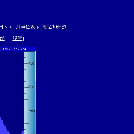
日
＞＞
月単位表示
潮位10分割
縦
] [
説明
]
19
20
21
22
23
24