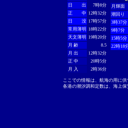
日 出
7時8分
月輝面
正 中
12時32分
潮回り
日 没
17時57分
3時37分
常用薄明
18時22分
9時7分
天文薄明
19時20分
15時5分
月 齢
8.5
22時18
月 出
12時32分
正 中
20時5分
月 入
2時36分
ここでの情報は、航海の用に供
各港の潮汐調和定数は、海上保