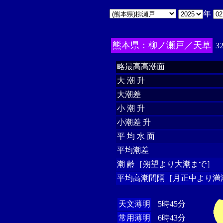
年
熊本県：柳ノ瀬戸／天草
3
略最高高潮面
大 潮 升
大潮差
小 潮 升
小潮差 升
平 均 水 面
平均潮差
潮 齢［朔望より大潮まで］
平均高潮間隔［月正中より満
天文薄明
5時45分
常用薄明
6時43分