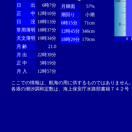
日 出
6時7分
月輝面
57%
正 中
12時10分
潮回り
小潮
日 没
18時13分
6時15分
71cm
常用薄明
18時37分
12時45分
346cm
天文薄明
19時34分
0
18時29分
170cm
月 齢
21.0
月 出
22時39分
正 中
5時19分
月 入
12時57分
ここでの情報は、航海の用に供するものではありません
各港の潮汐調和定数は、海上保安庁水路部書籍７４２号