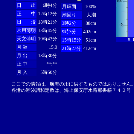
日 出
6時4分
月輝面
100%
正 中
12時12分
潮回り
大潮
日 没
18時21分
3時2分
88cm
常用薄明
18時45分
9時3分
402cm
天文薄明
19時43分
0
15時15分
51cm
月 齢
15.0
21時27分
412cm
月 出
18時30分
正 中
**:**
月 入
5時50分
ここでの情報は、航海の用に供するものではありません
各港の潮汐調和定数は、海上保安庁水路部書籍７４２号