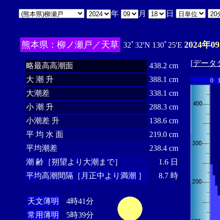
年
月
日
熊本県：柳ノ瀬戸／天草
2024年0
32ﾟ32'N 130ﾟ25'E
[
データ
略最高高潮面
438.2 cm
大 潮 升
388.1 cm
0
大潮差
338.1 cm
小 潮 升
288.3 cm
小潮差 升
138.6 cm
平 均 水 面
219.0 cm
平均潮差
238.4 cm
潮 齢［朔望より大潮まで］
1.6 日
平均高潮間隔［月正中より満潮 ］
8.7 時
天文薄明
4時41分
常用薄明
5時39分