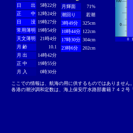
日 出
5時22分
月輝面
71%
正 中
12時24分
潮回り
若潮
日 没
19時27分
3時49分
325cm
常用薄明
19時54分
10時44分
122cm
天文薄明
21時4分
0
17時30分
304cm
月 齢
10.1
23時6分
202cm
月 出
14時42分
正 中
19時55分
月 入
0時30分
ここでの情報は、航海の用に供するものではありません
各港の潮汐調和定数は、海上保安庁水路部書籍７４２号