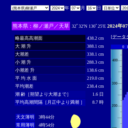
年
月
日
熊本県：柳ノ瀬戸／天草
2024年0
32ﾟ32'N 130ﾟ25'E
[
データ
略最高高潮面
438.2 cm
大 潮 升
388.1 cm
0
大潮差
338.1 cm
小 潮 升
288.3 cm
小潮差 升
138.6 cm
平 均 水 面
219.0 cm
平均潮差
238.4 cm
潮 齢［朔望より大潮まで］
1.6 日
平均高潮間隔［月正中より満潮 ］
8.7 時
天文薄明
3時44分
常用薄明
4時54分