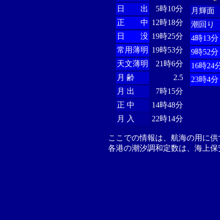
日 出
5時10分
月輝面
正 中
12時18分
潮回り
日 没
19時25分
4時13分
常用薄明
19時53分
9時52分
天文薄明
21時6分
16時24
月 齢
2.5
23時4分
月 出
7時15分
正 中
14時48分
月 入
22時14分
ここでの情報は、航海の用に供
各港の潮汐調和定数は、海上保