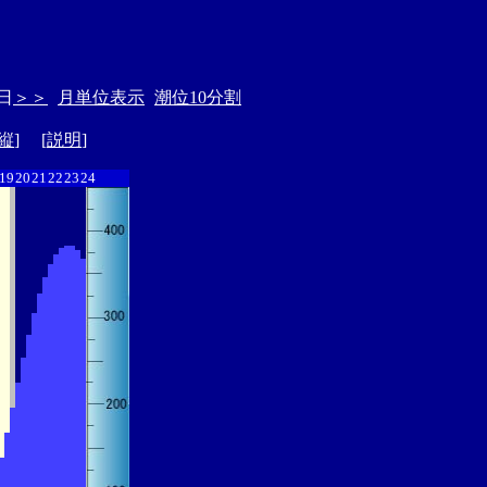
日
＞＞
月単位表示
潮位10分割
縦
] [
説明
]
19
20
21
22
23
24