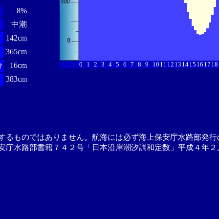
8%
中潮
142cm
365cm
0
1
2
3
4
5
6
7
8
9
10
11
12
13
14
15
16
17
18
分
16cm
383cm
するものではありません。航海には必ず海上保安庁水路部発行
安庁水路部書籍７４２号「日本沿岸潮汐調和定数」平成４年２