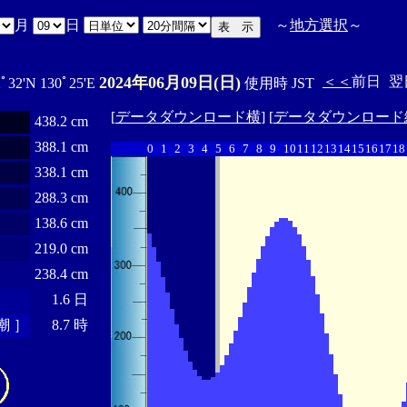
月
日
～
地方選択
～
2024年06月09日(日)
＜＜
前日
翌
2ﾟ32'N 130ﾟ25'E
使用時 JST
[
データダウンロード横
] [
データダウンロード
438.2 cm
388.1 cm
0
1
2
3
4
5
6
7
8
9
10
11
12
13
14
15
16
17
18
338.1 cm
288.3 cm
138.6 cm
219.0 cm
238.4 cm
1.6 日
潮 ］
8.7 時