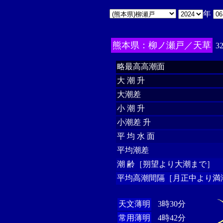
年
熊本県：柳ノ瀬戸／天草
3
略最高高潮面
大 潮 升
大潮差
小 潮 升
小潮差 升
平 均 水 面
平均潮差
潮 齢［朔望より大潮まで］
平均高潮間隔［月正中より満
天文薄明
3時30分
常用薄明
4時42分