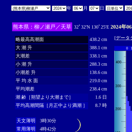
年
月
日
熊本県：柳ノ瀬戸／天草
2024年0
32ﾟ32'N 130ﾟ25'E
[
データ
略最高高潮面
438.2 cm
大 潮 升
388.1 cm
0
大潮差
338.1 cm
小 潮 升
288.3 cm
小潮差 升
138.6 cm
平 均 水 面
219.0 cm
平均潮差
238.4 cm
潮 齢［朔望より大潮まで］
1.6 日
平均高潮間隔［月正中より満潮 ］
8.7 時
天文薄明
3時30分
常用薄明
4時42分