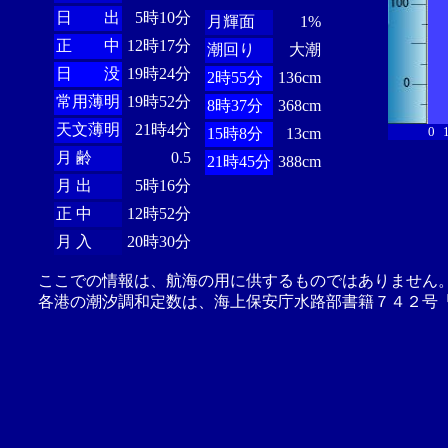
日 出
5時10分
月輝面
1%
正 中
12時17分
潮回り
大潮
日 没
19時24分
2時55分
136cm
常用薄明
19時52分
8時37分
368cm
天文薄明
21時4分
0
15時8分
13cm
月 齢
0.5
21時45分
388cm
月 出
5時16分
正 中
12時52分
月 入
20時30分
ここでの情報は、航海の用に供するものではありません
各港の潮汐調和定数は、海上保安庁水路部書籍７４２号