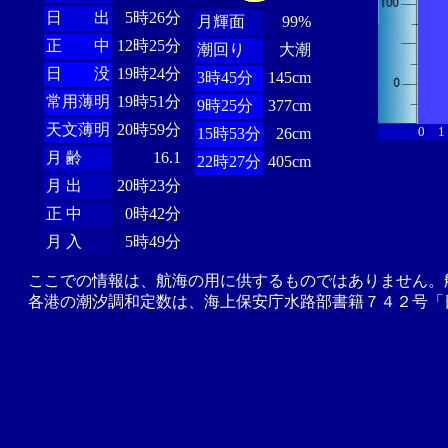
日 出
5時26分
月輝面
99%
正 中
12時25分
潮回り
大潮
日 没
19時24分
3時45分
145cm
常用薄明
19時51分
9時25分
377cm
天文薄明
20時59分
0
1
15時53分
26cm
月 齢
16.1
22時27分
405cm
月 出
20時23分
正 中
0時42分
月 入
5時49分
ここでの情報は、航海の用に供するものではありません。
各港の潮汐調和定数は、海上保安庁水路部書籍７４２号「