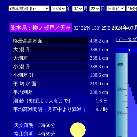
年
月
日
熊本県：柳ノ瀬戸／天草
2024年07
32ﾟ32'N 130ﾟ25'E
[
データダ
略最高高潮面
438.2 cm
大 潮 升
388.1 cm
0
1
大潮差
338.1 cm
小 潮 升
288.3 cm
小潮差 升
138.6 cm
平 均 水 面
219.0 cm
平均潮差
238.4 cm
潮 齢［朔望より大潮まで］
1.6 日
平均高潮間隔［月正中より満潮 ］
8.7 時
天文薄明
3時50分
常用薄明
4時59分