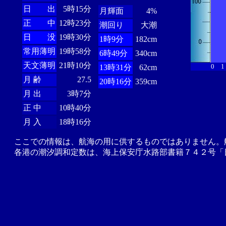
日 出
5時15分
月輝面
4%
正 中
12時23分
潮回り
大潮
日 没
19時30分
1時9分
182cm
常用薄明
19時58分
6時49分
340cm
天文薄明
21時10分
0
1
13時31分
62cm
月 齢
27.5
20時16分
359cm
月 出
3時7分
正 中
10時40分
月 入
18時16分
ここでの情報は、航海の用に供するものではありません。
各港の潮汐調和定数は、海上保安庁水路部書籍７４２号「