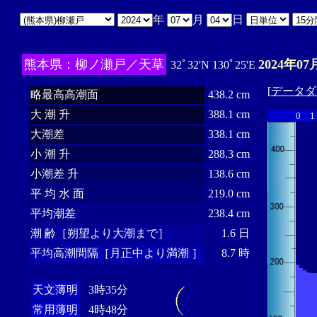
年
月
日
熊本県：柳ノ瀬戸／天草
2024年07
32ﾟ32'N 130ﾟ25'E
[
データダ
略最高高潮面
438.2 cm
大 潮 升
388.1 cm
0
1
大潮差
338.1 cm
小 潮 升
288.3 cm
小潮差 升
138.6 cm
平 均 水 面
219.0 cm
平均潮差
238.4 cm
潮 齢［朔望より大潮まで］
1.6 日
平均高潮間隔［月正中より満潮 ］
8.7 時
天文薄明
3時35分
常用薄明
4時48分