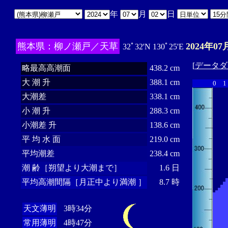
年
月
日
熊本県：柳ノ瀬戸／天草
2024年07
32ﾟ32'N 130ﾟ25'E
[
データダ
略最高高潮面
438.2 cm
大 潮 升
388.1 cm
0
1
大潮差
338.1 cm
小 潮 升
288.3 cm
小潮差 升
138.6 cm
平 均 水 面
219.0 cm
平均潮差
238.4 cm
潮 齢［朔望より大潮まで］
1.6 日
平均高潮間隔［月正中より満潮 ］
8.7 時
天文薄明
3時34分
常用薄明
4時47分