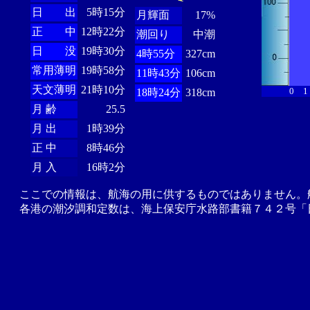
日 出
5時15分
月輝面
17%
正 中
12時22分
潮回り
中潮
日 没
19時30分
4時55分
327cm
常用薄明
19時58分
11時43分
106cm
天文薄明
21時10分
0
1
18時24分
318cm
月 齢
25.5
月 出
1時39分
正 中
8時46分
月 入
16時2分
ここでの情報は、航海の用に供するものではありません。
各港の潮汐調和定数は、海上保安庁水路部書籍７４２号「