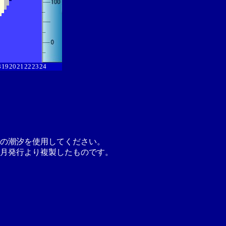
8
19
20
21
22
23
24
の潮汐を使用してください。
月発行より複製したものです。