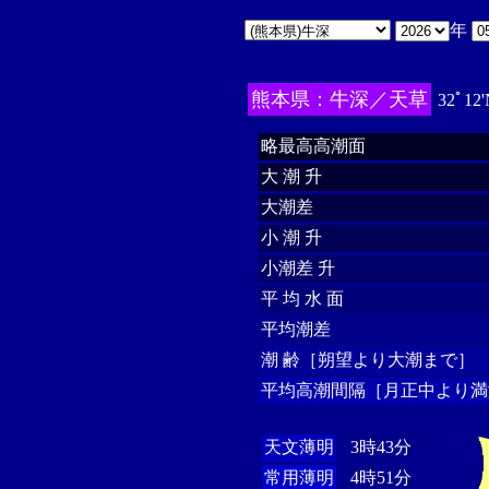
年
熊本県：牛深／天草
32ﾟ12'
略最高高潮面
大 潮 升
大潮差
小 潮 升
小潮差 升
平 均 水 面
平均潮差
潮 齢［朔望より大潮まで］
平均高潮間隔［月正中より満
天文薄明
3時43分
常用薄明
4時51分