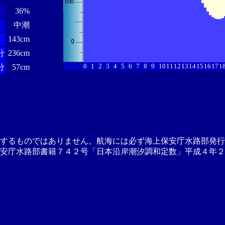
36%
中潮
分
143cm
分
236cm
0
1
2
3
4
5
6
7
8
9
10
11
12
13
14
15
16
17
1
分
57cm
供するものではありません。航海には必ず海上保安庁水路部発行
安庁水路部書籍７４２号「日本沿岸潮汐調和定数」平成４年２