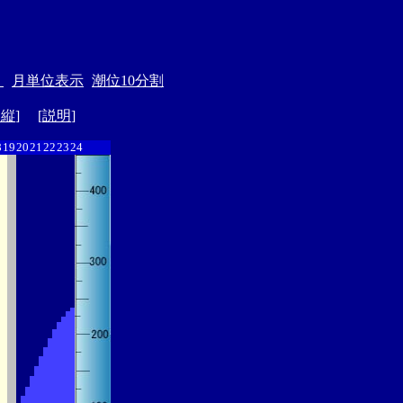
＞
月単位表示
潮位10分割
ド縦
] [
説明
]
8
19
20
21
22
23
24