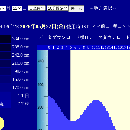
月
日
～
地方選択
～
2026年05月22日(金)
＜＜
前日
翌日
＞
N 130ﾟ1'E
使用時 JST
[
データダウンロード横
] [
データダウンロー
334.0 cm
288.0 cm
0
1
2
3
4
5
6
7
8
9
10
11
12
13
14
15
16
17
1
242.0 cm
216.0 cm
98.0 cm
167.0 cm
170.0 cm
1.1 日
潮 ］
7.7 時