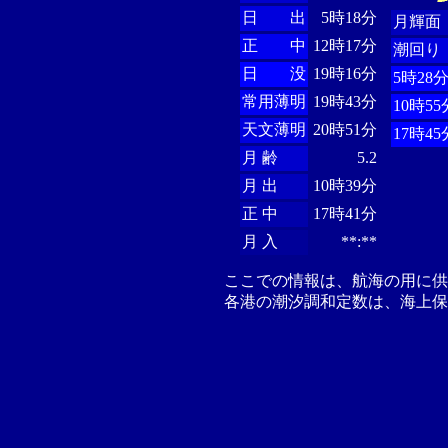
日 出
5時18分
月輝面
正 中
12時17分
潮回り
日 没
19時16分
5時28
常用薄明
19時43分
10時55
天文薄明
20時51分
17時45
月 齢
5.2
月 出
10時39分
正 中
17時41分
月 入
**:**
ここでの情報は、航海の用に
各港の潮汐調和定数は、海上保