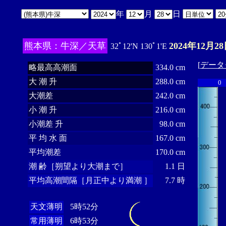
年
月
日
熊本県：牛深／天草
2024年12月28
32ﾟ12'N 130ﾟ1'E
[
データ
略最高高潮面
334.0 cm
大 潮 升
288.0 cm
0
大潮差
242.0 cm
小 潮 升
216.0 cm
小潮差 升
98.0 cm
平 均 水 面
167.0 cm
平均潮差
170.0 cm
潮 齢［朔望より大潮まで］
1.1 日
平均高潮間隔［月正中より満潮 ］
7.7 時
天文薄明
5時52分
常用薄明
6時53分