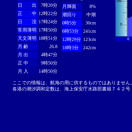
日 出
7時20分
月輝面
8%
正 中
12時22分
潮回り
中潮
日 没
17時24分
0時5分
30cm
常用薄明
17時50分
6時53分
241cm
天文薄明
18時51分
0
12時29分
123cm
月 齢
26.8
18時3分
242cm
月 出
4時47分
正 中
9時50分
月 入
14時50分
ここでの情報は、航海の用に供するものではありません
各港の潮汐調和定数は、海上保安庁水路部書籍７４２号