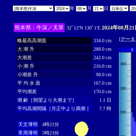
年
月
日
熊本県：牛深／天草
2024年08月21
32ﾟ12'N 130ﾟ1'E
[
データ
略最高高潮面
334.0 cm
大 潮 升
288.0 cm
0
大潮差
242.0 cm
小 潮 升
216.0 cm
小潮差 升
98.0 cm
平 均 水 面
167.0 cm
平均潮差
170.0 cm
潮 齢［朔望より大潮まで］
1.1 日
平均高潮間隔［月正中より満潮 ］
7.7 時
天文薄明
4時21分
常用薄明
5時23分