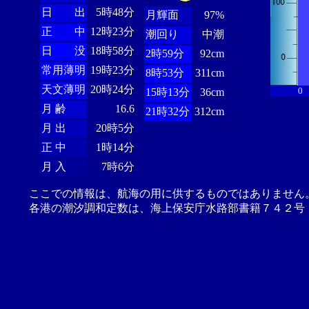
日 出
5時48分
月輝面
97%
正 中
12時23分
潮回り
中潮
日 没
18時58分
2時59分
92cm
常用薄明
19時23分
8時53分
311cm
天文薄明
20時24分
0
15時13分
36cm
月 齢
16.6
21時32分
312cm
月 出
20時5分
正 中
1時14分
月 入
7時6分
ここでの情報は、航海の用に供するものではありません
各港の潮汐調和定数は、海上保安庁水路部書籍７４２号