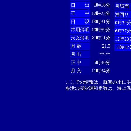
日 出
5時16分
月輝面
正 中
12時23分
潮回り
日 没
19時31分
0時32
常用薄明
19時59分
6時37
天文薄明
21時11分
12時23
月 齢
21.5
18時42
月 出
**:**
正 中
5時30分
月 入
11時34分
ここでの情報は、航海の用に
各港の潮汐調和定数は、海上保