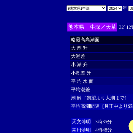
年
熊本県：牛深／天草
32ﾟ12'
略最高高潮面
大 潮 升
大潮差
小 潮 升
小潮差 升
平 均 水 面
平均潮差
潮 齢［朔望より大潮まで］
平均高潮間隔［月正中より満
天文薄明
3時35分
常用薄明
4時48分