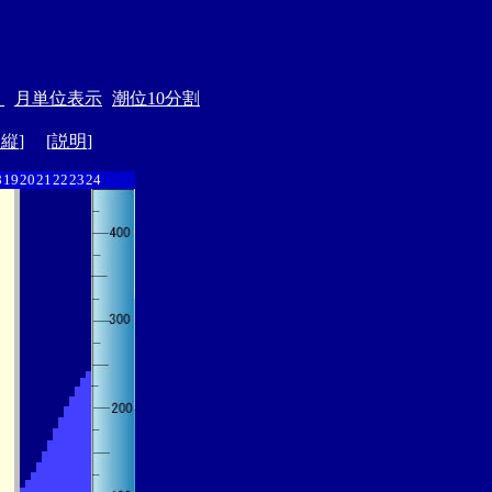
＞
月単位表示
潮位10分割
ド縦
] [
説明
]
8
19
20
21
22
23
24