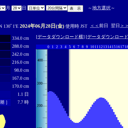
月
日
～
地方選択
～
2024年06月28日(金)
＜＜
前日
翌日
＞
N 130ﾟ1'E
使用時 JST
[
データダウンロード横
] [
データダウンロー
334.0 cm
288.0 cm
0
1
2
3
4
5
6
7
8
9
10
11
12
13
14
15
16
17
1
242.0 cm
216.0 cm
98.0 cm
167.0 cm
170.0 cm
1.1 日
潮 ］
7.7 時