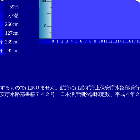
59%
小潮
分
266cm
分
127cm
0
1
2
3
4
5
6
7
8
9
10
11
12
13
14
15
16
17
1
分
239cm
分
95cm
供するものではありません。航海には必ず海上保安庁水路部発行
安庁水路部書籍７４２号「日本沿岸潮汐調和定数」平成４年２