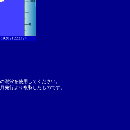
8
19
20
21
22
23
24
の潮汐を使用してください。
月発行より複製したものです。