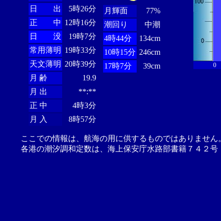
日 出
5時26分
月輝面
77%
正 中
12時16分
潮回り
中潮
日 没
19時7分
4時44分
134cm
常用薄明
19時33分
10時15分
246cm
天文薄明
20時39分
0
17時7分
39cm
月 齢
19.9
月 出
**:**
正 中
4時3分
月 入
8時57分
ここでの情報は、航海の用に供するものではありません
各港の潮汐調和定数は、海上保安庁水路部書籍７４２号