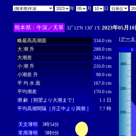
年
月
日
熊本県：牛深／天草
2023年05月10
32ﾟ12'N 130ﾟ1'E
[
データ
略最高高潮面
334.0 cm
大 潮 升
288.0 cm
0
大潮差
242.0 cm
小 潮 升
216.0 cm
小潮差 升
98.0 cm
平 均 水 面
167.0 cm
平均潮差
170.0 cm
潮 齢［朔望より大潮まで］
1.1 日
平均高潮間隔［月正中より満潮 ］
7.7 時
天文薄明
3時54分
常用薄明
5時0分