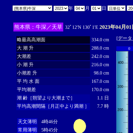
年
月
日
熊本県：牛深／天草
2023年04月01
32ﾟ12'N 130ﾟ1'E
[
データ
略最高高潮面
334.0 cm
大 潮 升
288.0 cm
0
大潮差
242.0 cm
小 潮 升
216.0 cm
小潮差 升
98.0 cm
平 均 水 面
167.0 cm
平均潮差
170.0 cm
潮 齢［朔望より大潮まで］
1.1 日
平均高潮間隔［月正中より満潮 ］
7.7 時
天文薄明
4時46分
常用薄明
5時45分