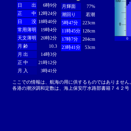
日 出
6時9分
月輝面
77%
正 中
12時24分
潮回り
若潮
日 没
18時40分
5時47分
223cm
常用薄明
19時4分
11時45分
128cm
天文薄明
20時2分
0
17時7分
204cm
月 齢
10.3
23時41分
53cm
月 出
14時3分
正 中
21時12分
月 入
3時41分
ここでの情報は、航海の用に供するものではありません
各港の潮汐調和定数は、海上保安庁水路部書籍７４２号