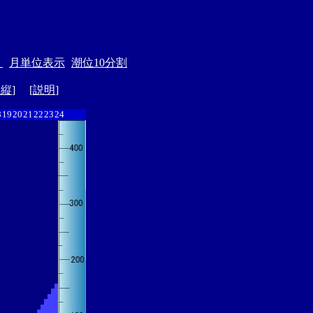
＞
月単位表示
潮位10分割
ド縦
] [
説明
]
8
19
20
21
22
23
24