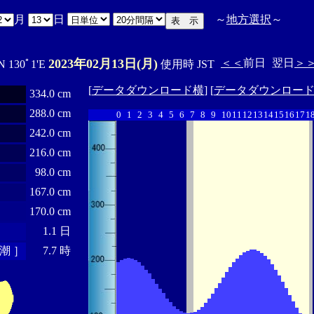
月
日
～
地方選択
～
2023年02月13日(月)
＜＜
前日
翌日
＞
N 130ﾟ1'E
使用時 JST
[
データダウンロード横
] [
データダウンロー
334.0 cm
288.0 cm
0
1
2
3
4
5
6
7
8
9
10
11
12
13
14
15
16
17
1
242.0 cm
216.0 cm
98.0 cm
167.0 cm
170.0 cm
1.1 日
潮 ］
7.7 時