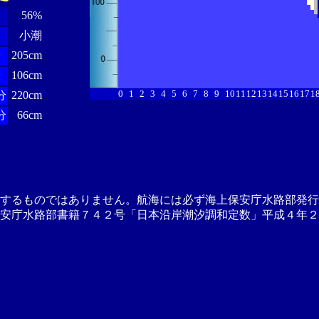
56%
小潮
分
205cm
分
106cm
0
1
2
3
4
5
6
7
8
9
10
11
12
13
14
15
16
17
1
分
220cm
分
66cm
供するものではありません。航海には必ず海上保安庁水路部発行
安庁水路部書籍７４２号「日本沿岸潮汐調和定数」平成４年２