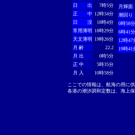
日 出
7時5分
月輝面
正 中
12時34分
潮回り
日 没
18時4分
0時58
常用薄明
18時29分
6時41
天文薄明
19時26分
12時47
月 齢
22.2
19時41
月 出
0時5分
正 中
5時35分
月 入
10時58分
ここでの情報は、航海の用に
各港の潮汐調和定数は、海上保