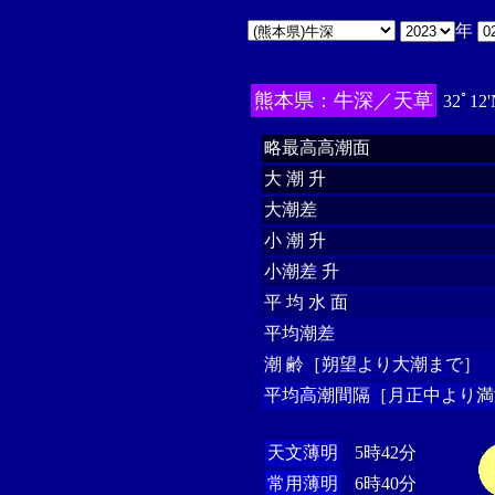
年
熊本県：牛深／天草
32ﾟ12'
略最高高潮面
大 潮 升
大潮差
小 潮 升
小潮差 升
平 均 水 面
平均潮差
潮 齢［朔望より大潮まで］
平均高潮間隔［月正中より満
天文薄明
5時42分
常用薄明
6時40分