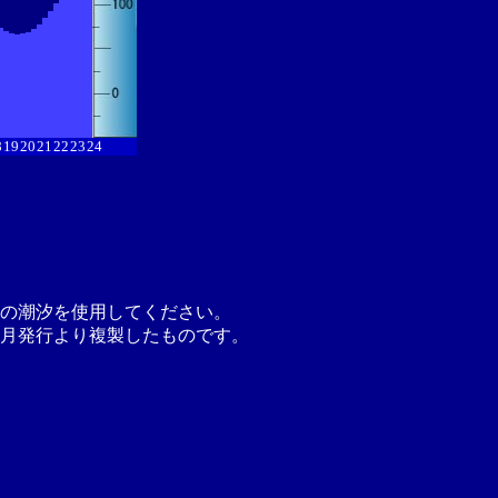
8
19
20
21
22
23
24
の潮汐を使用してください。
月発行より複製したものです。