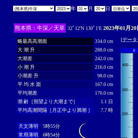
年
月
日
熊本県：牛深／天草
2023年01月20
32ﾟ12'N 130ﾟ1'E
[
データ
略最高高潮面
334.0 cm
大 潮 升
288.0 cm
0
大潮差
242.0 cm
小 潮 升
216.0 cm
小潮差 升
98.0 cm
平 均 水 面
167.0 cm
平均潮差
170.0 cm
潮 齢［朔望より大潮まで］
1.1 日
平均高潮間隔［月正中より満潮 ］
7.7 時
天文薄明
5時55分
常用薄明
6時54分