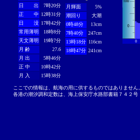
日 出
7時20分
月輝面
5%
正 中
12時31分
潮回り
大潮
日 没
17時42分
0時48分
13cm
常用薄明
18時8分
7時40分
247cm
天文薄明
19時7分
0
13時18分
116cm
月 齢
27.6
18時47分
241cm
月 出
5時46分
正 中
10時42分
月 入
15時38分
ここでの情報は、航海の用に供するものではありません
各港の潮汐調和定数は、海上保安庁水路部書籍７４２号