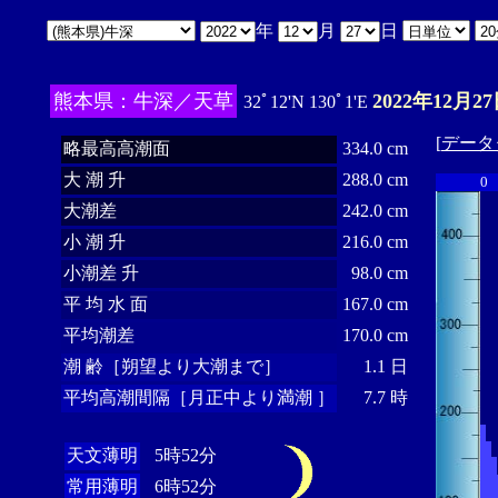
年
月
日
熊本県：牛深／天草
2022年12月27
32ﾟ12'N 130ﾟ1'E
[
データ
略最高高潮面
334.0 cm
大 潮 升
288.0 cm
0
大潮差
242.0 cm
小 潮 升
216.0 cm
小潮差 升
98.0 cm
平 均 水 面
167.0 cm
平均潮差
170.0 cm
潮 齢［朔望より大潮まで］
1.1 日
平均高潮間隔［月正中より満潮 ］
7.7 時
天文薄明
5時52分
常用薄明
6時52分