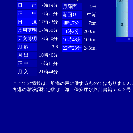
日 出
7時19分
月輝面
19%
正 中
12時21分
潮回り
中潮
日 没
17時23分
4時17分
7cm
常用薄明
17時50分
11時2分
260cm
天文薄明
18時50分
0
16時48分
109cm
月 齢
3.6
22時23分
243cm
月 出
10時46分
正 中
16時11分
月 入
21時44分
ここでの情報は、航海の用に供するものではありません
各港の潮汐調和定数は、海上保安庁水路部書籍７４２号