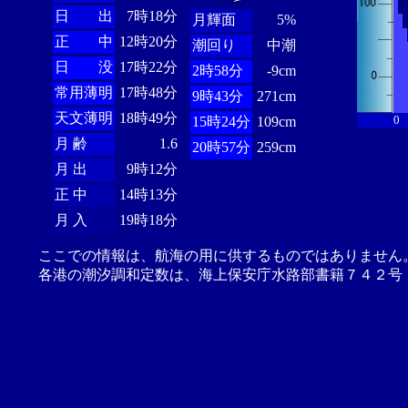
日 出
7時18分
月輝面
5%
正 中
12時20分
潮回り
中潮
日 没
17時22分
2時58分
-9cm
常用薄明
17時48分
9時43分
271cm
天文薄明
18時49分
0
15時24分
109cm
月 齢
1.6
20時57分
259cm
月 出
9時12分
正 中
14時13分
月 入
19時18分
ここでの情報は、航海の用に供するものではありません
各港の潮汐調和定数は、海上保安庁水路部書籍７４２号