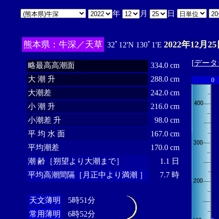
年
月
日
熊本県：牛深／天草
2022年12月25
32ﾟ12'N 130ﾟ1'E
[
データ
略最高高潮面
334.0 cm
大 潮 升
288.0 cm
0
大潮差
242.0 cm
小 潮 升
216.0 cm
小潮差 升
98.0 cm
平 均 水 面
167.0 cm
平均潮差
170.0 cm
潮 齢［朔望より大潮まで］
1.1 日
平均高潮間隔［月正中より満潮 ］
7.7 時
天文薄明
5時51分
常用薄明
6時52分