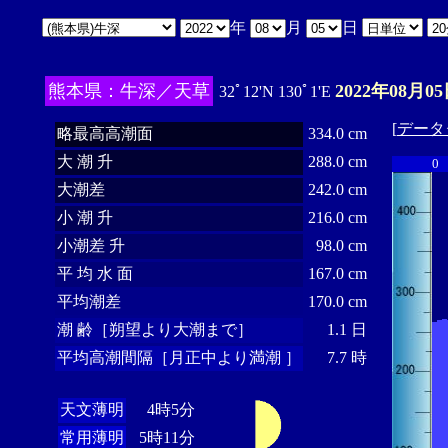
年
月
日
熊本県：牛深／天草
2022年08月05
32ﾟ12'N 130ﾟ1'E
[
データ
略最高高潮面
334.0 cm
大 潮 升
288.0 cm
0
大潮差
242.0 cm
小 潮 升
216.0 cm
小潮差 升
98.0 cm
平 均 水 面
167.0 cm
平均潮差
170.0 cm
潮 齢［朔望より大潮まで］
1.1 日
平均高潮間隔［月正中より満潮 ］
7.7 時
天文薄明
4時5分
常用薄明
5時11分