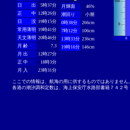
日 出
5時37分
月輝面
46%
正 中
12時26分
潮回り
小潮
日 没
19時15分
0時38分
266cm
常用薄明
19時41分
7時12分
106cm
天文薄明
20時46分
0
13時33分
236cm
月 齢
7.3
19時16分
146cm
月 出
12時27分
正 中
18時3分
月 入
23時31分
ここでの情報は、航海の用に供するものではありません
各港の潮汐調和定数は、海上保安庁水路部書籍７４２号