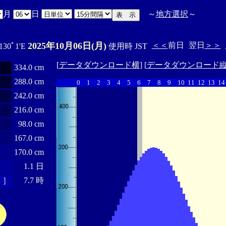
月
日
～
地方選択
～
2025年10月06日(月)
＜＜
前日
翌日
＞＞
 130ﾟ1'E
使用時 JST
[
データダウンロード横
] [
データダウンロード
334.0 cm
288.0 cm
0
1
2
3
4
5
6
7
8
9
10
11
12
13
14
242.0 cm
216.0 cm
98.0 cm
167.0 cm
170.0 cm
1.1 日
 ］
7.7 時