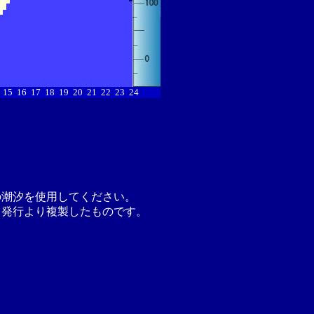
15
16
17
18
19
20
21
22
23
24
の潮汐を使用してください。
月発行より複製したものです。