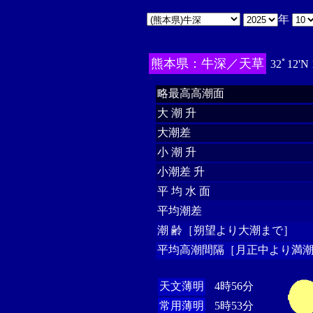
年
熊本県：牛深／天草
32ﾟ12'N
略最高高潮面
大 潮 升
大潮差
小 潮 升
小潮差 升
平 均 水 面
平均潮差
潮 齢［朔望より大潮まで］
平均高潮間隔［月正中より満潮
天文薄明
4時56分
常用薄明
5時53分