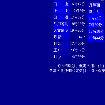
日 出
6時17分
月輝面
正 中
12時8分
潮回り
日 没
17時59分
1時23分
常用薄明
18時23分
7時30分
天文薄明
19時20分
13時38分
月 齢
14.2
19時44分
月 出
17時20分
正 中
23時37分
月 入
4時56分
ここでの情報は、航海の用に供
各港の潮汐調和定数は、海上保