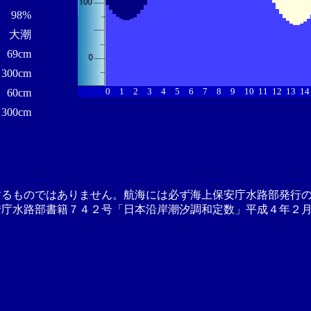
98%
大潮
69cm
300cm
0
1
2
3
4
5
6
7
8
9
10
11
12
13
14
60cm
300cm
するものではありません。航海には必ず海上保安庁水路部発行
安庁水路部書籍７４２号「日本沿岸潮汐調和定数」平成４年２