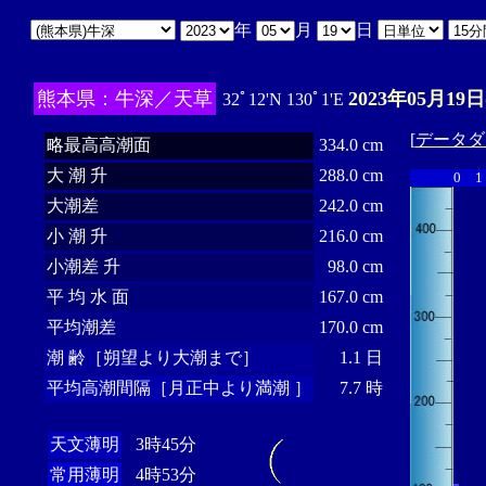
年
月
日
熊本県：牛深／天草
2023年05月19日
32ﾟ12'N 130ﾟ1'E
[
データダ
略最高高潮面
334.0 cm
大 潮 升
288.0 cm
0
1
大潮差
242.0 cm
小 潮 升
216.0 cm
小潮差 升
98.0 cm
平 均 水 面
167.0 cm
平均潮差
170.0 cm
潮 齢［朔望より大潮まで］
1.1 日
平均高潮間隔［月正中より満潮 ］
7.7 時
天文薄明
3時45分
常用薄明
4時53分