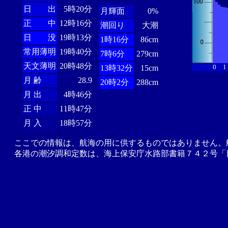
日 出
5時20分
月輝面
0%
正 中
12時16分
潮回り
大潮
日 没
19時13分
1時16分
86cm
常用薄明
19時40分
7時6分
279cm
天文薄明
20時48分
0
1
13時32分
15cm
月 齢
28.9
20時2分
288cm
月 出
4時46分
正 中
11時47分
月 入
18時57分
ここでの情報は、航海の用に供するものではありません。
各港の潮汐調和定数は、海上保安庁水路部書籍７４２号「