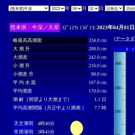
年
月
日
熊本県：牛深／天草
2023年04月01日
32ﾟ12'N 130ﾟ1'E
[
データダ
略最高高潮面
334.0 cm
大 潮 升
288.0 cm
0
1
大潮差
242.0 cm
小 潮 升
216.0 cm
小潮差 升
98.0 cm
平 均 水 面
167.0 cm
平均潮差
170.0 cm
潮 齢［朔望より大潮まで］
1.1 日
平均高潮間隔［月正中より満潮 ］
7.7 時
天文薄明
4時46分
常用薄明
5時45分