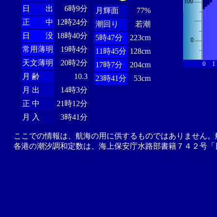
日 出
6時9分
月輝面
77%
正 中
12時24分
潮回り
若潮
日 没
18時40分
5時47分
223cm
常用薄明
19時4分
11時45分
128cm
天文薄明
20時2分
0
1
17時7分
204cm
月 齢
10.3
23時41分
53cm
月 出
14時3分
正 中
21時12分
月 入
3時41分
ここでの情報は、航海の用に供するものではありません。
各港の潮汐調和定数は、海上保安庁水路部書籍７４２号「