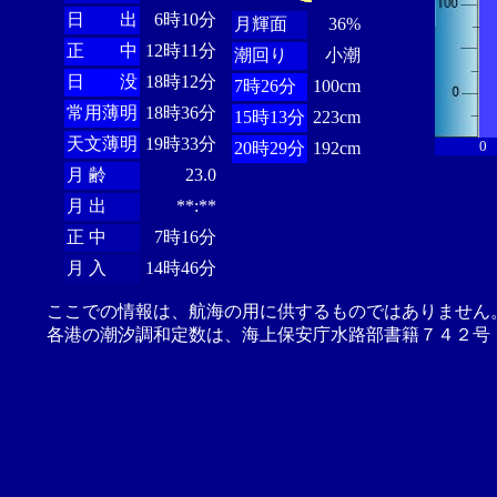
日 出
6時10分
月輝面
36%
正 中
12時11分
潮回り
小潮
日 没
18時12分
7時26分
100cm
常用薄明
18時36分
15時13分
223cm
天文薄明
19時33分
0
20時29分
192cm
月 齢
23.0
月 出
**:**
正 中
7時16分
月 入
14時46分
ここでの情報は、航海の用に供するものではありません
各港の潮汐調和定数は、海上保安庁水路部書籍７４２号