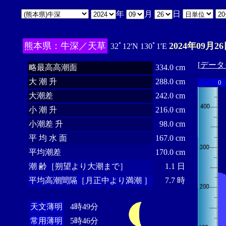
年
月
日
熊本県：牛深／天草
2024年09月26
32ﾟ12'N 130ﾟ1'E
[
データ
略最高高潮面
334.0 cm
大 潮 升
288.0 cm
0
大潮差
242.0 cm
小 潮 升
216.0 cm
小潮差 升
98.0 cm
平 均 水 面
167.0 cm
平均潮差
170.0 cm
潮 齢［朔望より大潮まで］
1.1 日
平均高潮間隔［月正中より満潮 ］
7.7 時
天文薄明
4時49分
常用薄明
5時46分