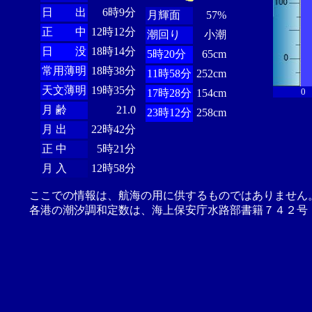
日 出
6時9分
月輝面
57%
正 中
12時12分
潮回り
小潮
日 没
18時14分
5時20分
65cm
常用薄明
18時38分
11時58分
252cm
天文薄明
19時35分
0
17時28分
154cm
月 齢
21.0
23時12分
258cm
月 出
22時42分
正 中
5時21分
月 入
12時58分
ここでの情報は、航海の用に供するものではありません
各港の潮汐調和定数は、海上保安庁水路部書籍７４２号