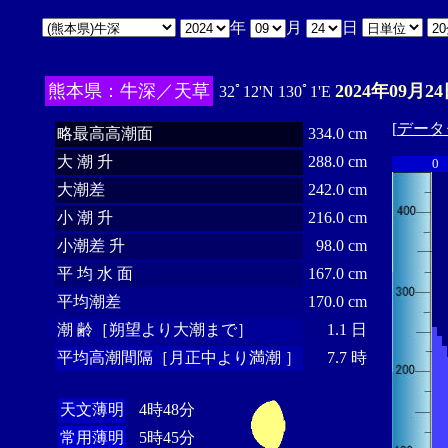
年
月
日
熊本県：牛深／天草
2024年09月24
32ﾟ12'N 130ﾟ1'E
[
データ
略最高高潮面
334.0 cm
大 潮 升
288.0 cm
0
大潮差
242.0 cm
小 潮 升
216.0 cm
小潮差 升
98.0 cm
平 均 水 面
167.0 cm
平均潮差
170.0 cm
潮 齢［朔望より大潮まで］
1.1 日
平均高潮間隔［月正中より満潮 ］
7.7 時
天文薄明
4時48分
常用薄明
5時45分