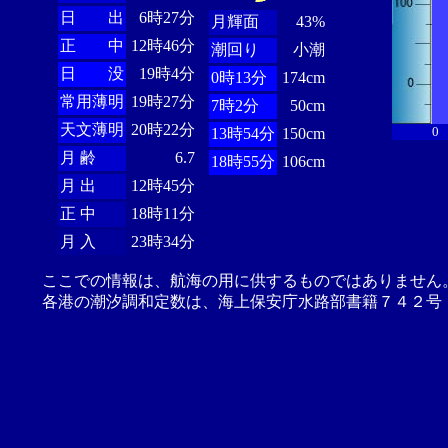
日 出
6時27分
月輝面
43%
正 中
12時46分
潮回り
小潮
日 没
19時4分
0時13分
174cm
常用薄明
19時27分
7時2分
50cm
天文薄明
20時22分
0
13時54分
150cm
月 齢
6.7
18時55分
106cm
月 出
12時45分
正 中
18時11分
月 入
23時34分
ここでの情報は、航海の用に供するものではありません
各港の潮汐調和定数は、海上保安庁水路部書籍７４２号