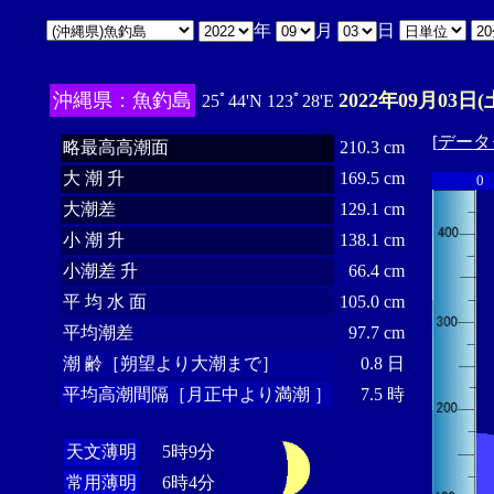
年
月
日
沖縄県：魚釣島
2022年09月03日(
25ﾟ44'N 123ﾟ28'E
[
データ
略最高高潮面
210.3 cm
大 潮 升
169.5 cm
0
大潮差
129.1 cm
小 潮 升
138.1 cm
小潮差 升
66.4 cm
平 均 水 面
105.0 cm
平均潮差
97.7 cm
潮 齢［朔望より大潮まで］
0.8 日
平均高潮間隔［月正中より満潮 ］
7.5 時
天文薄明
5時9分
常用薄明
6時4分