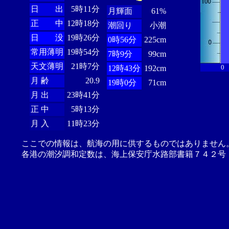
日 出
5時11分
月輝面
61%
正 中
12時18分
潮回り
小潮
日 没
19時26分
0時56分
225cm
常用薄明
19時54分
7時9分
99cm
天文薄明
21時7分
0
12時43分
192cm
月 齢
20.9
19時0分
71cm
月 出
23時41分
正 中
5時13分
月 入
11時23分
ここでの情報は、航海の用に供するものではありません
各港の潮汐調和定数は、海上保安庁水路部書籍７４２号