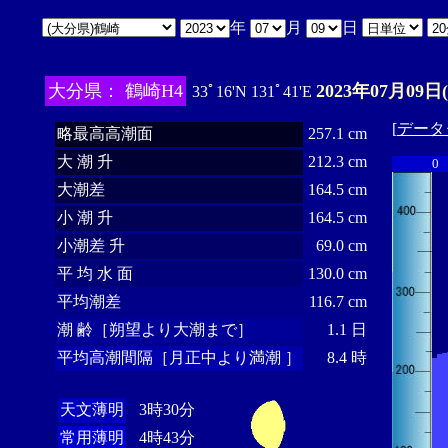
年
月
日
大分県： 鶴崎H4
2023年07月09日
33ﾟ16'N 131ﾟ41'E
[
データ
略最高高潮面
257.1 cm
大 潮 升
212.3 cm
0
大潮差
164.5 cm
小 潮 升
164.5 cm
小潮差 升
69.0 cm
平 均 水 面
130.0 cm
平均潮差
116.7 cm
潮 齢［朔望より大潮まで］
1.1 日
平均高潮間隔［月正中より満潮 ］
8.4 時
天文薄明
3時30分
常用薄明
4時43分