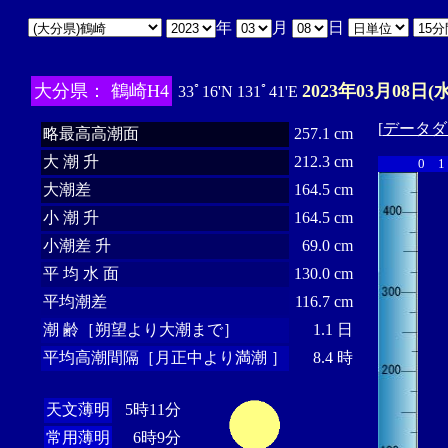
年
月
日
大分県： 鶴崎H4
2023年03月08日(水
33ﾟ16'N 131ﾟ41'E
[
データダ
略最高高潮面
257.1 cm
大 潮 升
212.3 cm
0
1
大潮差
164.5 cm
小 潮 升
164.5 cm
小潮差 升
69.0 cm
平 均 水 面
130.0 cm
平均潮差
116.7 cm
潮 齢［朔望より大潮まで］
1.1 日
平均高潮間隔［月正中より満潮 ］
8.4 時
天文薄明
5時11分
常用薄明
6時9分