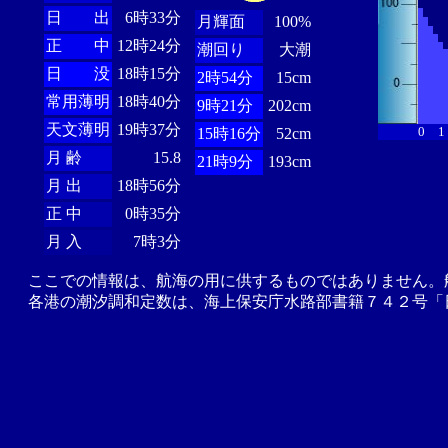
日 出
6時33分
月輝面
100%
正 中
12時24分
潮回り
大潮
日 没
18時15分
2時54分
15cm
常用薄明
18時40分
9時21分
202cm
天文薄明
19時37分
0
1
15時16分
52cm
月 齢
15.8
21時9分
193cm
月 出
18時56分
正 中
0時35分
月 入
7時3分
ここでの情報は、航海の用に供するものではありません。
各港の潮汐調和定数は、海上保安庁水路部書籍７４２号「