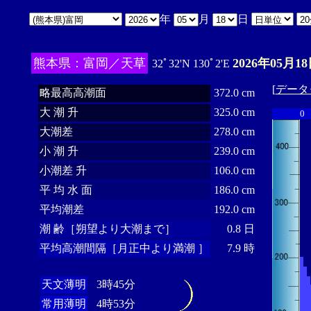
年
月
日
熊本県：富岡／天草
2026年05月18
32ﾟ32'N 130ﾟ2'E
[
データ
略最高高潮面
372.0 cm
大 潮 升
325.0 cm
0
大潮差
278.0 cm
小 潮 升
239.0 cm
小潮差 升
106.0 cm
平 均 水 面
186.0 cm
平均潮差
192.0 cm
潮 齢［朔望より大潮まで］
0.8 日
平均高潮間隔［月正中より満潮 ］
7.9 時
天文薄明
3時45分
常用薄明
4時53分