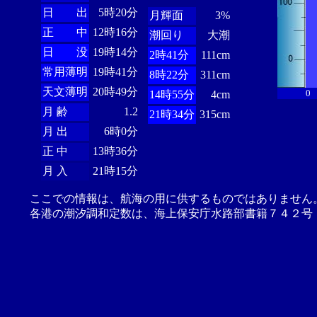
日 出
5時20分
月輝面
3%
正 中
12時16分
潮回り
大潮
日 没
19時14分
2時41分
111cm
常用薄明
19時41分
8時22分
311cm
天文薄明
20時49分
0
14時55分
4cm
月 齢
1.2
21時34分
315cm
月 出
6時0分
正 中
13時36分
月 入
21時15分
ここでの情報は、航海の用に供するものではありません
各港の潮汐調和定数は、海上保安庁水路部書籍７４２号