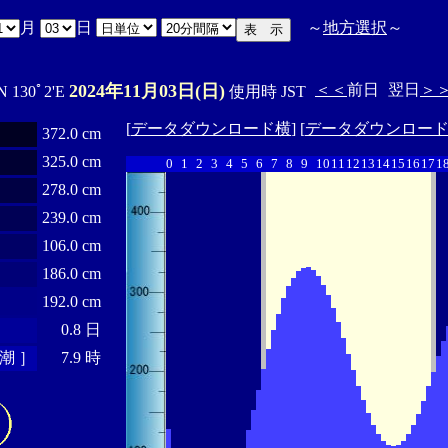
月
日
～
地方選択
～
2024年11月03日(日)
＜＜
前日
翌日
＞
N 130ﾟ2'E
使用時 JST
[
データダウンロード横
] [
データダウンロー
372.0 cm
325.0 cm
0
1
2
3
4
5
6
7
8
9
10
11
12
13
14
15
16
17
1
278.0 cm
239.0 cm
106.0 cm
186.0 cm
192.0 cm
0.8 日
潮 ］
7.9 時