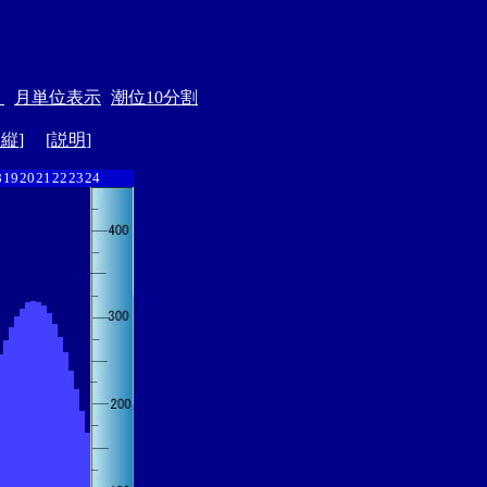
＞
月単位表示
潮位10分割
ド縦
] [
説明
]
8
19
20
21
22
23
24