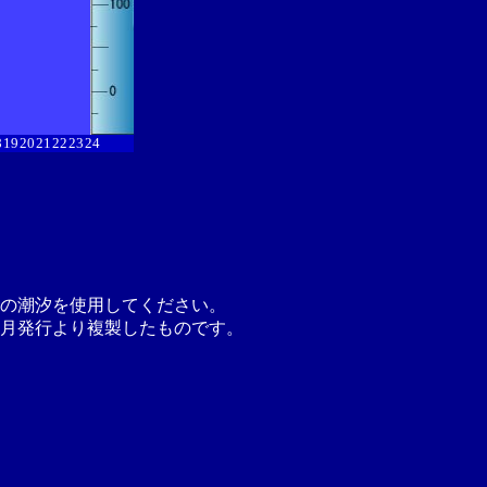
8
19
20
21
22
23
24
の潮汐を使用してください。
月発行より複製したものです。