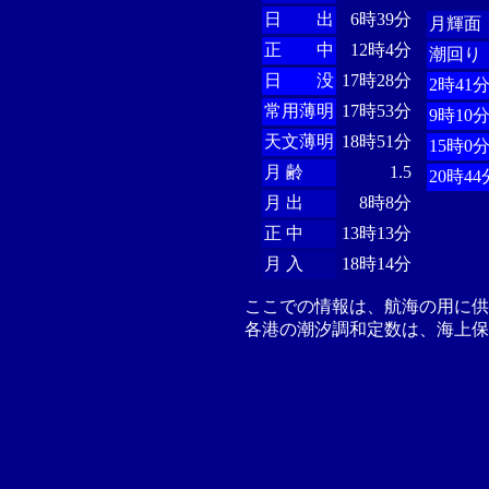
日 出
6時39分
月輝面
正 中
12時4分
潮回り
日 没
17時28分
2時41
常用薄明
17時53分
9時10
天文薄明
18時51分
15時0
月 齢
1.5
20時44
月 出
8時8分
正 中
13時13分
月 入
18時14分
ここでの情報は、航海の用に
各港の潮汐調和定数は、海上保