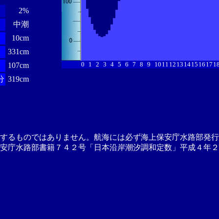
2%
中潮
分
10cm
分
331cm
0
1
2
3
4
5
6
7
8
9
10
11
12
13
14
15
16
17
1
分
107cm
分
319cm
供するものではありません。航海には必ず海上保安庁水路部発行
安庁水路部書籍７４２号「日本沿岸潮汐調和定数」平成４年２