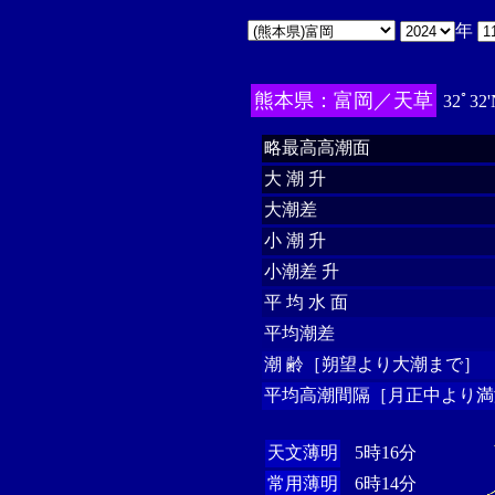
年
熊本県：富岡／天草
32ﾟ32'
略最高高潮面
大 潮 升
大潮差
小 潮 升
小潮差 升
平 均 水 面
平均潮差
潮 齢［朔望より大潮まで］
平均高潮間隔［月正中より満
天文薄明
5時16分
常用薄明
6時14分