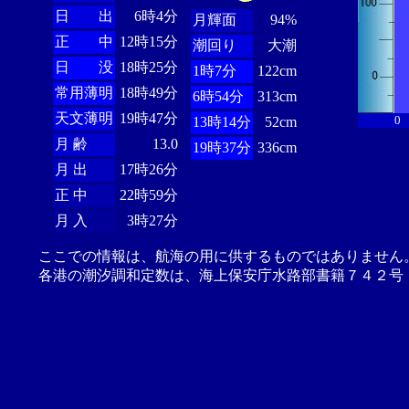
日 出
6時4分
月輝面
94%
正 中
12時15分
潮回り
大潮
日 没
18時25分
1時7分
122cm
常用薄明
18時49分
6時54分
313cm
天文薄明
19時47分
0
13時14分
52cm
月 齢
13.0
19時37分
336cm
月 出
17時26分
正 中
22時59分
月 入
3時27分
ここでの情報は、航海の用に供するものではありません
各港の潮汐調和定数は、海上保安庁水路部書籍７４２号