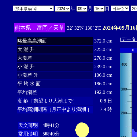
年
月
日
熊本県：富岡／天草
2024年09月16
32ﾟ32'N 130ﾟ2'E
[
データ
略最高高潮面
372.0 cm
大 潮 升
325.0 cm
0
大潮差
278.0 cm
小 潮 升
239.0 cm
小潮差 升
106.0 cm
平 均 水 面
186.0 cm
平均潮差
192.0 cm
潮 齢［朔望より大潮まで］
0.8 日
平均高潮間隔［月正中より満潮 ］
7.9 時
天文薄明
4時41分
常用薄明
5時40分