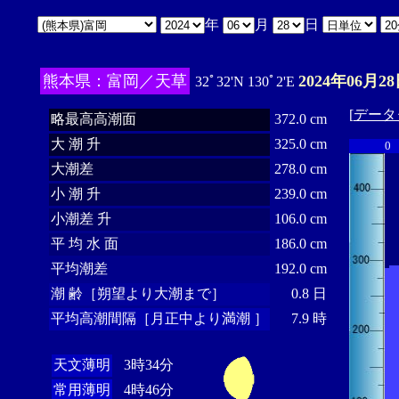
年
月
日
熊本県：富岡／天草
2024年06月28
32ﾟ32'N 130ﾟ2'E
[
データ
略最高高潮面
372.0 cm
大 潮 升
325.0 cm
0
大潮差
278.0 cm
小 潮 升
239.0 cm
小潮差 升
106.0 cm
平 均 水 面
186.0 cm
平均潮差
192.0 cm
潮 齢［朔望より大潮まで］
0.8 日
平均高潮間隔［月正中より満潮 ］
7.9 時
天文薄明
3時34分
常用薄明
4時46分