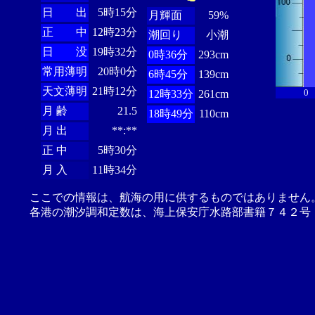
日 出
5時15分
月輝面
59%
正 中
12時23分
潮回り
小潮
日 没
19時32分
0時36分
293cm
常用薄明
20時0分
6時45分
139cm
天文薄明
21時12分
0
12時33分
261cm
月 齢
21.5
18時49分
110cm
月 出
**:**
正 中
5時30分
月 入
11時34分
ここでの情報は、航海の用に供するものではありません
各港の潮汐調和定数は、海上保安庁水路部書籍７４２号