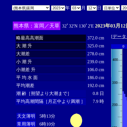
年
月
日
熊本県：富岡／天草
2023年03月12
32ﾟ32'N 130ﾟ2'E
[
データ
略最高高潮面
372.0 cm
大 潮 升
325.0 cm
0
大潮差
278.0 cm
小 潮 升
239.0 cm
小潮差 升
106.0 cm
平 均 水 面
186.0 cm
平均潮差
192.0 cm
潮 齢［朔望より大潮まで］
0.8 日
平均高潮間隔［月正中より満潮 ］
7.9 時
天文薄明
5時13分
常用薄明
6時10分