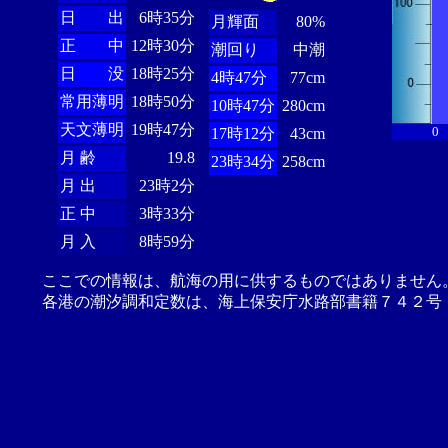
日 出
6時35分
月輝面
80%
正 中
12時30分
潮回り
中潮
日 没
18時25分
4時47分
77cm
常用薄明
18時50分
10時47分
280cm
天文薄明
19時47分
0
17時12分
43cm
月 齢
19.8
23時34分
258cm
月 出
23時2分
正 中
3時33分
月 入
8時59分
ここでの情報は、航海の用に供するものではありません
各港の潮汐調和定数は、海上保安庁水路部書籍７４２号