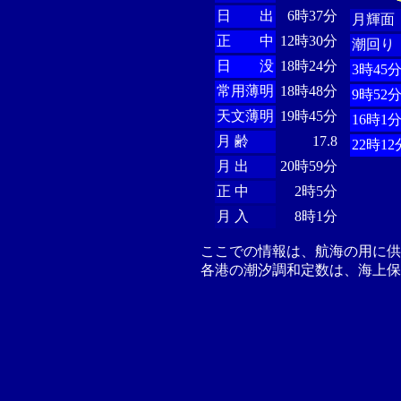
日 出
6時37分
月輝面
正 中
12時30分
潮回り
日 没
18時24分
3時45
常用薄明
18時48分
9時52
天文薄明
19時45分
16時1
月 齢
17.8
22時12
月 出
20時59分
正 中
2時5分
月 入
8時1分
ここでの情報は、航海の用に
各港の潮汐調和定数は、海上保