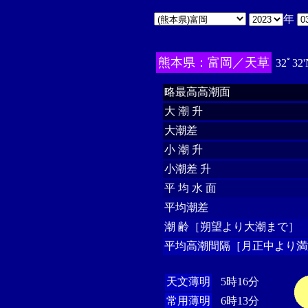
年
熊本県：富岡／天草
32ﾟ32'
略最高高潮面
大 潮 升
大潮差
小 潮 升
小潮差 升
平 均 水 面
平均潮差
潮 齢［朔望より大潮まで］
平均高潮間隔［月正中より満
天文薄明
5時16分
常用薄明
6時13分