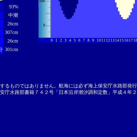
93%
中潮
分
26cm
分
307cm
0
1
2
3
4
5
6
7
8
9
10
11
12
13
14
15
16
17
1
分
26cm
分
301cm
供するものではありません。航海には必ず海上保安庁水路部発行
安庁水路部書籍７４２号「日本沿岸潮汐調和定数」平成４年２