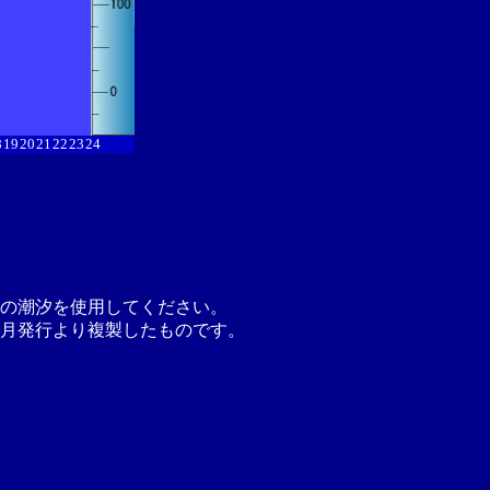
8
19
20
21
22
23
24
の潮汐を使用してください。
月発行より複製したものです。