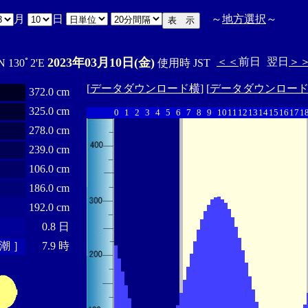
月
日
～
地方選択
～
2023年03月10日(金)
＜＜
前日
翌日
＞
N 130ﾟ2'E
使用時 JST
[
データダウンロード横
] [
データダウンロー
372.0 cm
325.0 cm
0
1
2
3
4
5
6
7
8
9
10
11
12
13
14
15
16
17
1
278.0 cm
239.0 cm
106.0 cm
186.0 cm
192.0 cm
0.8 日
潮 ］
7.9 時