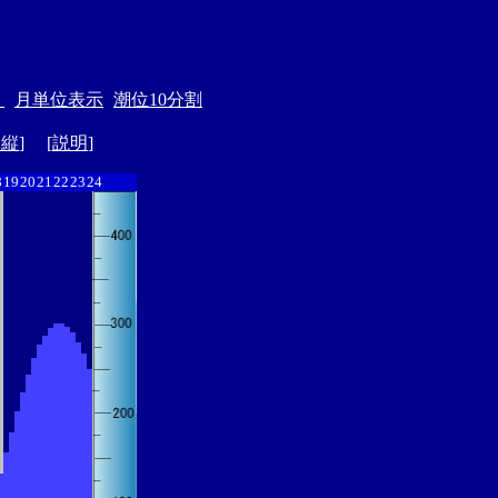
＞
月単位表示
潮位10分割
ド縦
] [
説明
]
8
19
20
21
22
23
24