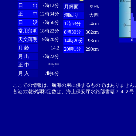
日 出
7時12分
月輝面
99%
正 中
12時34分
潮回り
大潮
日 没
17時56分
1時53分
-4cm
常用薄明
18時22分
8時30分
302cm
天文薄明
19時20分
0
14時20分
93cm
月 齢
14.2
20時1分
290cm
月 出
17時22分
正 中
**:**
月 入
7時6分
ここでの情報は、航海の用に供するものではありません
各港の潮汐調和定数は、海上保安庁水路部書籍７４２号