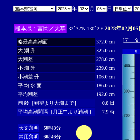
年
月
日
熊本県：富岡／天草
2023年02月05
32ﾟ32'N 130ﾟ2'E
[
データ
略最高高潮面
372.0 cm
大 潮 升
325.0 cm
0
大潮差
278.0 cm
小 潮 升
239.0 cm
小潮差 升
106.0 cm
平 均 水 面
186.0 cm
平均潮差
192.0 cm
潮 齢［朔望より大潮まで］
0.8 日
平均高潮間隔［月正中より満潮 ］
7.9 時
天文薄明
5時48分
常用薄明
6時46分