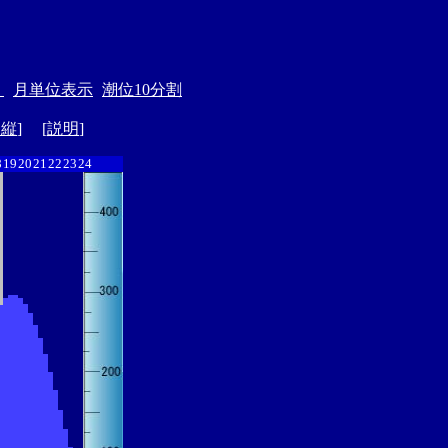
＞
月単位表示
潮位10分割
ド縦
] [
説明
]
8
19
20
21
22
23
24