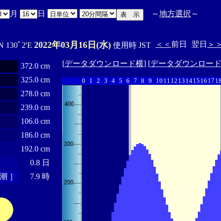
月
日
～
地方選択
～
2022年03月16日(水)
＜＜
前日
翌日
＞
N 130ﾟ2'E
使用時 JST
[
データダウンロード横
] [
データダウンロー
372.0 cm
325.0 cm
0
1
2
3
4
5
6
7
8
9
10
11
12
13
14
15
16
17
1
278.0 cm
239.0 cm
106.0 cm
186.0 cm
192.0 cm
0.8 日
潮 ］
7.9 時