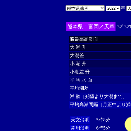
年
熊本県：富岡／天草
32ﾟ32'
略最高高潮面
大 潮 升
大潮差
小 潮 升
小潮差 升
平 均 水 面
平均潮差
潮 齢［朔望より大潮まで］
平均高潮間隔［月正中より満
天文薄明
5時8分
常用薄明
6時5分