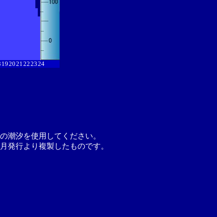
8
19
20
21
22
23
24
の潮汐を使用してください。
月発行より複製したものです。