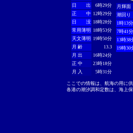
日 出
6時29分
月輝面
正 中
12時29分
潮回り
日 没
18時28分
1時13
常用薄明
18時53分
7時41
天文薄明
19時50分
13時38
月 齢
13.3
19時30
月 出
16時24分
正 中
23時18分
月 入
5時31分
ここでの情報は、航海の用に
各港の潮汐調和定数は、海上保