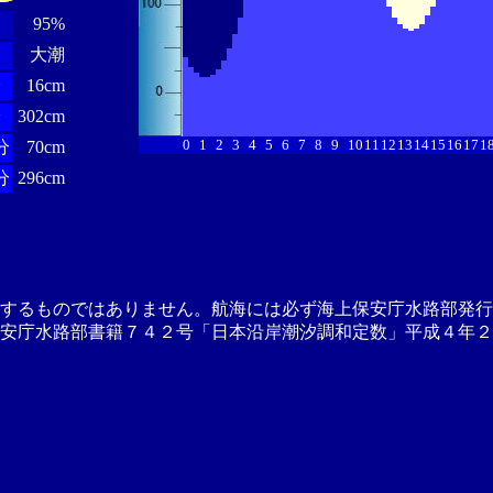
95%
大潮
分
16cm
分
302cm
0
1
2
3
4
5
6
7
8
9
10
11
12
13
14
15
16
17
1
分
70cm
分
296cm
供するものではありません。航海には必ず海上保安庁水路部発行
安庁水路部書籍７４２号「日本沿岸潮汐調和定数」平成４年２