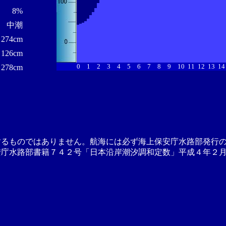
8%
中潮
274cm
126cm
0
1
2
3
4
5
6
7
8
9
10
11
12
13
14
278cm
するものではありません。航海には必ず海上保安庁水路部発行
安庁水路部書籍７４２号「日本沿岸潮汐調和定数」平成４年２