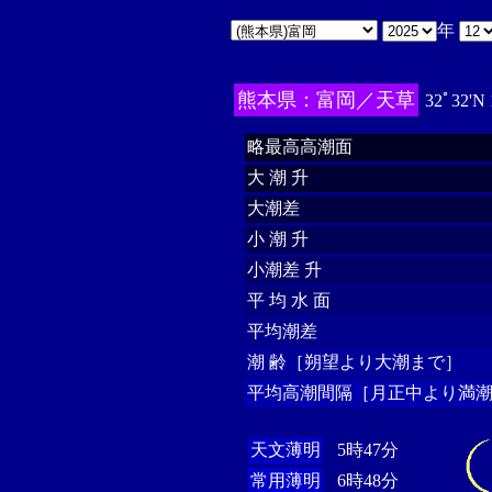
年
熊本県：富岡／天草
32ﾟ32'N
略最高高潮面
大 潮 升
大潮差
小 潮 升
小潮差 升
平 均 水 面
平均潮差
潮 齢［朔望より大潮まで］
平均高潮間隔［月正中より満潮
天文薄明
5時47分
常用薄明
6時48分