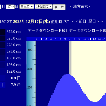
月
日
～
地方選択
～
2025年12月17日(水)
＜＜
前日
翌日
＞＞
 130ﾟ2'E
使用時 JST
[
データダウンロード横
] [
データダウンロード
372.0 cm
325.0 cm
0
1
2
3
4
5
6
7
8
9
10
11
12
13
14
278.0 cm
239.0 cm
106.0 cm
186.0 cm
192.0 cm
0.8 日
 ］
7.9 時