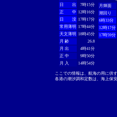
日 出
7時15分
月輝面
正 中
12時16分
潮回り
日 没
17時17分
6時33分
常用薄明
17時44分
12時17分
天文薄明
18時45分
17時59分
月 齢
26.8
月 出
4時41分
正 中
9時50分
月 入
14時54分
ここでの情報は、航海の用に供
各港の潮汐調和定数は、海上保