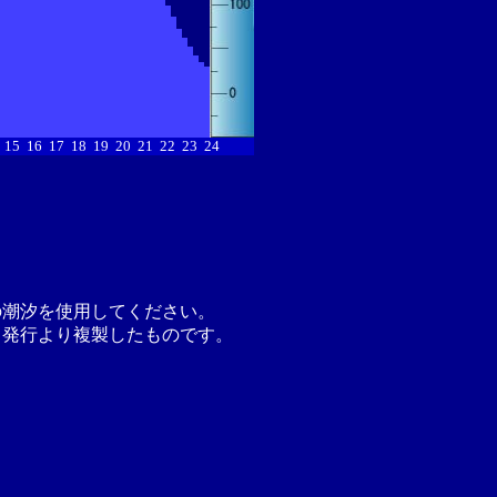
15
16
17
18
19
20
21
22
23
24
の潮汐を使用してください。
月発行より複製したものです。