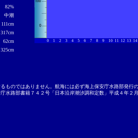
82%
中潮
111cm
317cm
0
1
2
3
4
5
6
7
8
9
10
11
12
13
14
62cm
325cm
するものではありません。航海には必ず海上保安庁水路部発行
安庁水路部書籍７４２号「日本沿岸潮汐調和定数」平成４年２