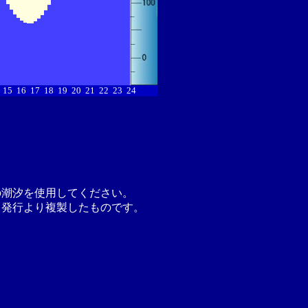
15
16
17
18
19
20
21
22
23
24
の潮汐を使用してください。
月発行より複製したものです。