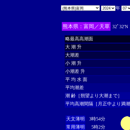
年
熊本県：富岡／天草
32ﾟ32'N
略最高高潮面
大 潮 升
大潮差
小 潮 升
小潮差 升
平 均 水 面
平均潮差
潮 齢［朔望より大潮まで］
平均高潮間隔［月正中より満潮
天文薄明
3時54分
常用薄明
5時2分