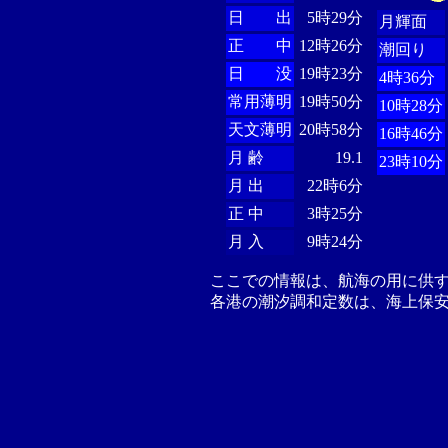
日 出
5時29分
月輝面
正 中
12時26分
潮回り
日 没
19時23分
4時36分
常用薄明
19時50分
10時28分
天文薄明
20時58分
16時46分
月 齢
19.1
23時10分
月 出
22時6分
正 中
3時25分
月 入
9時24分
ここでの情報は、航海の用に供
各港の潮汐調和定数は、海上保