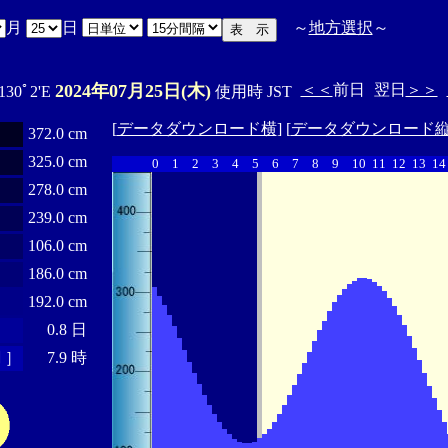
月
日
～
地方選択
～
2024年07月25日(木)
＜＜
前日
翌日
＞＞
 130ﾟ2'E
使用時 JST
[
データダウンロード横
] [
データダウンロード
372.0 cm
325.0 cm
0
1
2
3
4
5
6
7
8
9
10
11
12
13
14
278.0 cm
239.0 cm
106.0 cm
186.0 cm
192.0 cm
0.8 日
 ］
7.9 時