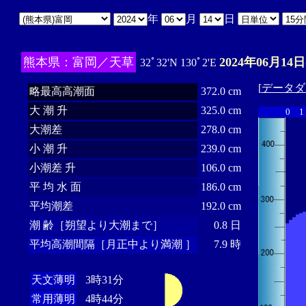
年
月
日
熊本県：富岡／天草
2024年06月14日
32ﾟ32'N 130ﾟ2'E
[
データダ
略最高高潮面
372.0 cm
大 潮 升
325.0 cm
0
1
大潮差
278.0 cm
小 潮 升
239.0 cm
小潮差 升
106.0 cm
平 均 水 面
186.0 cm
平均潮差
192.0 cm
潮 齢［朔望より大潮まで］
0.8 日
平均高潮間隔［月正中より満潮 ］
7.9 時
天文薄明
3時31分
常用薄明
4時44分