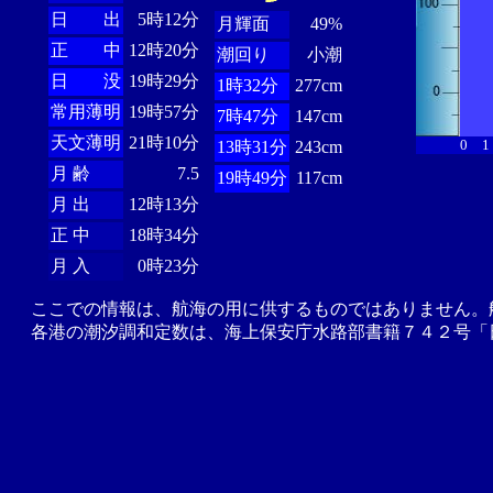
日 出
5時12分
月輝面
49%
正 中
12時20分
潮回り
小潮
日 没
19時29分
1時32分
277cm
常用薄明
19時57分
7時47分
147cm
天文薄明
21時10分
0
1
13時31分
243cm
月 齢
7.5
19時49分
117cm
月 出
12時13分
正 中
18時34分
月 入
0時23分
ここでの情報は、航海の用に供するものではありません。
各港の潮汐調和定数は、海上保安庁水路部書籍７４２号「