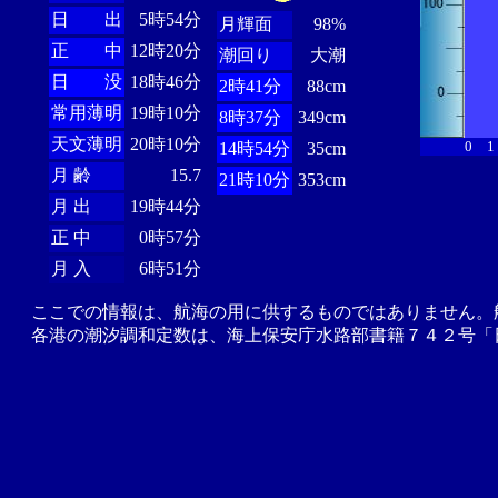
日 出
5時54分
月輝面
98%
正 中
12時20分
潮回り
大潮
日 没
18時46分
2時41分
88cm
常用薄明
19時10分
8時37分
349cm
天文薄明
20時10分
0
1
14時54分
35cm
月 齢
15.7
21時10分
353cm
月 出
19時44分
正 中
0時57分
月 入
6時51分
ここでの情報は、航海の用に供するものではありません。
各港の潮汐調和定数は、海上保安庁水路部書籍７４２号「