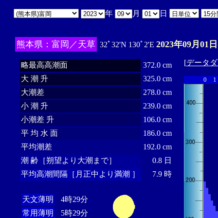
年
月
日
熊本県：富岡／天草
2023年09月01日
32ﾟ32'N 130ﾟ2'E
[
データダ
略最高高潮面
372.0 cm
大 潮 升
325.0 cm
0
1
大潮差
278.0 cm
小 潮 升
239.0 cm
小潮差 升
106.0 cm
平 均 水 面
186.0 cm
平均潮差
192.0 cm
潮 齢［朔望より大潮まで］
0.8 日
平均高潮間隔［月正中より満潮 ］
7.9 時
天文薄明
4時29分
常用薄明
5時29分